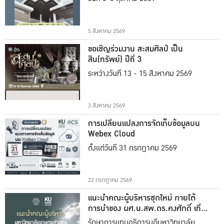
5 สิงหาคม 2569
ขอเชิญร่วมงาน สะสมศิลป์ เป็น
สิน(ทรัพย์) ปีที่ 3
ระหว่างวันที่ 13 - 15 สิงหาคม 2569
3 สิงหาคม 2569
การเปลี่ยนแปลงการจัดเก็บข้อมูลบน
Webex Cloud
ตั้งแต่วันที่ 31 กรกฎาคม 2569
22 กรกฎาคม 2569
แนะนำคณะผู้บริหารชุดใหม่ ภายใต้
การนำของ ผศ.น.สพ.ดร.คงศักดิ์ เที่ยง
ธรรม
รักษาการแทนอธิการบดีมหาวิทยาลัย