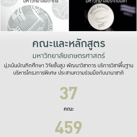
มหาวิทยาลัยดิจิทัล
มหาวิทยาลัยระดับโลก
เปลี่ยนแปลง และ
เพื่อทำงาน
ระบบสารสนเทศที่
คณะและหลักสูตร
มหาวิทยาลัยเกษตรศาสตร์
มุ่งเน้นบัณฑิตศึกษา วิจัยขั้นสูง พัฒนาวิชาการ บริการวิชาพื้นฐาน
บริหารโครงการพิเศษ ประสานความร่วมมือกับนานาชาติ
37
คณะ
459