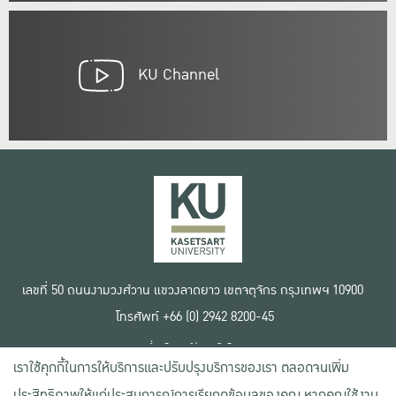
KU Channel
เลขที่ 50 ถนนงามวงศ์วาน แขวงลาดยาว เขตจตุจักร กรุงเทพฯ 10900
โทรศัพท์ +66 (0) 2942 8200-45
เงื่อนไขการใช้งานเว็บไซต์
เราใช้คุกกี้ในการให้บริการและปรับปรุงบริการของเรา ตลอดจนเพิ่ม
ข้อตกลงด้านสิทธิ์ใช้งาน
นโยบายความเป็นส่วนตัว
ประสิทธิภาพให้แก่ประสบการณ์การเรียกดูข้อมูลของคุณ หากคุณใช้งาน