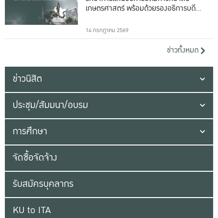
เกษตรศาสตร์ พร้อมด้วยรองอธิการบดีทั้ง
16 ท่าน
14 กรกฎาคม 2569
ข่าวทั้งหมด
ข่าวนิสิต
ประชุม/สัมมนา/อบรม
การศึกษา
จัดซื้อจัดจ้าง
รับสมัครบุคลากร
KU to ITA