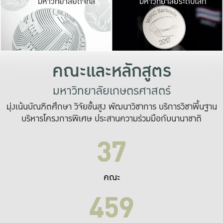
มหาวิทยาลัยดิจิทัล
มหาวิทยาลัยระดับโลก
เปลี่ยนแปลง และ
เพื่อทำงาน
ระบบสารสนเทศที่
คณะและหลักสูตร
มหาวิทยาลัยเกษตรศาสตร์
มุ่งเน้นบัณฑิตศึกษา วิจัยขั้นสูง พัฒนาวิชาการ บริการวิชาพื้นฐาน
บริหารโครงการพิเศษ ประสานความร่วมมือกับนานาชาติ
37
คณะ
459