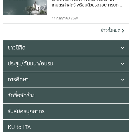
เกษตรศาสตร์ พร้อมด้วยรองอธิการบดีทั้ง
16 ท่าน
14 กรกฎาคม 2569
ข่าวทั้งหมด
ข่าวนิสิต
ประชุม/สัมมนา/อบรม
การศึกษา
จัดซื้อจัดจ้าง
รับสมัครบุคลากร
KU to ITA