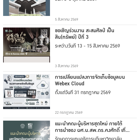
5 สิงหาคม 2569
ขอเชิญร่วมงาน สะสมศิลป์ เป็น
สิน(ทรัพย์) ปีที่ 3
ระหว่างวันที่ 13 - 15 สิงหาคม 2569
3 สิงหาคม 2569
การเปลี่ยนแปลงการจัดเก็บข้อมูลบน
Webex Cloud
ตั้งแต่วันที่ 31 กรกฎาคม 2569
22 กรกฎาคม 2569
แนะนำคณะผู้บริหารชุดใหม่ ภายใต้
การนำของ ผศ.น.สพ.ดร.คงศักดิ์ เที่ยง
ธรรม
รักษาการแทนอธิการบดีมหาวิทยาลัย