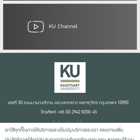
KU Channel
เลขที่ 50 ถนนงามวงศ์วาน แขวงลาดยาว เขตจตุจักร กรุงเทพฯ 10900
โทรศัพท์ +66 (0) 2942 8200-45
เงื่อนไขการใช้งานเว็บไซต์
เราใช้คุกกี้ในการให้บริการและปรับปรุงบริการของเรา ตลอดจนเพิ่ม
ข้อตกลงด้านสิทธิ์ใช้งาน
นโยบายความเป็นส่วนตัว
ประสิทธิภาพให้แก่ประสบการณ์การเรียกดูข้อมูลของคุณ หากคุณใช้งาน