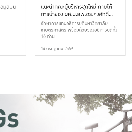
้อมูลบน
แนะนำคณะผู้บริหารชุดใหม่ ภายใต้
การนำของ ผศ.น.สพ.ดร.คงศักดิ์
เที่ยงธรรม
รักษาการแทนอธิการบดีมหาวิทยาลัย
เกษตรศาสตร์ พร้อมด้วยรองอธิการบดีทั้ง
16 ท่าน
14 กรกฎาคม 2569