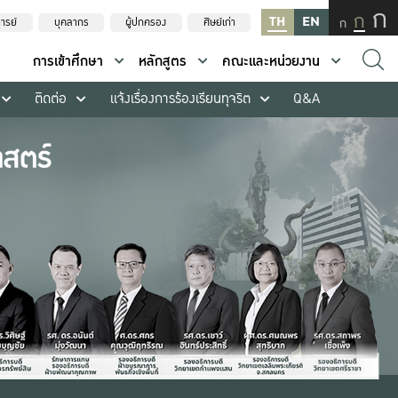
ก
ก
TH
EN
ก
ารย์
บุคลากร
ผู้ปกครอง
ศิษย์เก่า
การเข้าศึกษา
หลักสูตร
คณะและหน่วยงาน
ติดต่อ
แจ้งเรื่องการร้องเรียนทุจริต
Q&A