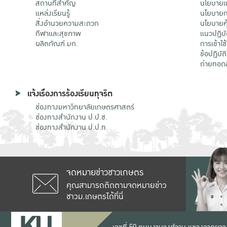
สถานที่สำคัญ
นโยบายแล
แหล่งเรียนรู้
นโยบายกา
สิ่งอำนวยความสะดวก
นโยบายคุ
กีฬาและสุขภาพ
แนวปฏิบั
ผลิตภัณฑ์ มก.
การเข้าใช
ข้อปฏิบั
ถ่ายทอด
แจ้งเรื่องการร้องเรียนทุจริต
ช่องทางมหาวิทยาลัยเกษตรศาสตร์
ช่องทางสำนักงาน ป.ป.ช.
ช่องทางสำนักงาน ป.ป.ท.
จดหมายข่าวชาวเกษตร
คุณสามารถติดตามจดหมายข่าว
ชาวม.เกษตรได้ที่นี่
เลขที่ 50 ถนนงามวงศ์วาน แขวงลาดยาว