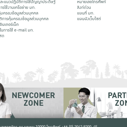
ะแนวปฏิบัติการใช้ปัญญาประดิษฐ์
หมายเลขโทรศัพท์
รใช้งานเครือข่าย มก.
ลิงก์ด่วน
้มครองข้อมูลส่วนบุคคล
แผนที่ มก.
ติการคุ้มครองข้อมูลส่วนบุคคล
แผนผังเว็บไซต์
้อินเตอร์เน็ต
ติในการใช้ e-mail มก.
สด
NEWCOMER
PART
ZONE
ZO
 เขตจตุจักร กรุงเทพฯ 10900
โทรศัพท์ +66 (0) 2942 8200-45