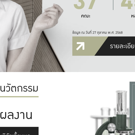
37
4
คณะ
ห
ข้อมูล ณ วันที่ 27 ตุลาคม พ.ศ. 2568
รายละเอีย
ะนวัตกรรม
ผลงาน