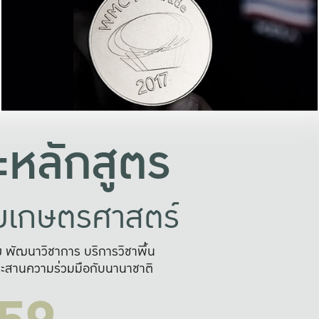
อย่างยั่งยืน
และผลักดันในการใช้ระบบส
ในภาพกว้าง
เพื่อการทำงานแบบ
ญหาจุดเล็กๆ
อข่ายขยายผล
สะดวก รวดเร
และนำไป
บริการด้าน AI อย
หลักสูตร
ัยเกษตรศาสตร์
สูง พัฒนาวิชาการ บริการวิชาพื้น
ะสานความร่วมมือกับนานาชาติ