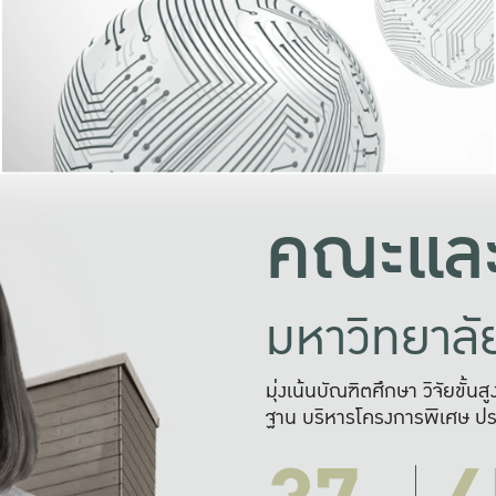
และความสุข
มองปัญหา
แก้ไขจากปั
และสร้างเครื
คณะและ
มหาวิทยาล
มุ่งเน้นบัณฑิตศึกษา วิจัยขั้น
ฐาน บริหารโครงการพิเศษ ปร