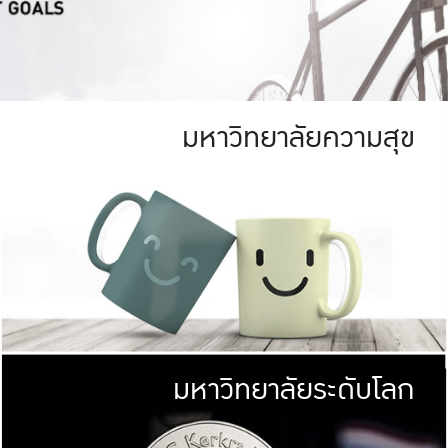
มหาวิทยาลัยความสุข
ย
สีเขียว
มหาวิทยาลัย
ก
สดใส หนาแน่น
ไม่ได้มีเป้าหมา
AN FOREST)
มหาวิทยาลัยชั้นนำทางด้านการว
ICULTURE)
แต่ KU มุ่งเน
าณ 1,400 ไร่
เพื่อสร้างคว
<< คลิก >>
ให้กับประชาชนใ
มหาวิทยาลัยระดับโลก
่อสังคม
มหาวิทยาลั
ามกินดีอยู่ดี
พร้อมที่จ