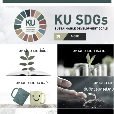
มหาวิ
มหาวิทยาลัยสีเขียว
มหาวิทยาลัยการวิจัย
มีพื้นที่เขียวสดใส 
เป็นป่าในเมือง เกษตร
มหาวิ
มหาวิทยาลัยความสุข
มหาวิทยาลัย
ค
รับผิดชอบต่อสังคม
เปิดประส
และพบเรื่องราวใหม่
มหาวิ