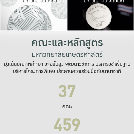
มหาวิทยาลัยดิจิทัล
มหาวิทยาลัยระดับโลก
เปลี่ยนแปลง และ
เพื่อทำงาน
ระบบสารสนเทศที่
คณะและหลักสูตร
มหาวิทยาลัยเกษตรศาสตร์
มุ่งเน้นบัณฑิตศึกษา วิจัยขั้นสูง พัฒนาวิชาการ บริการวิชาพื้นฐาน
บริหารโครงการพิเศษ ประสานความร่วมมือกับนานาชาติ
37
คณะ
459