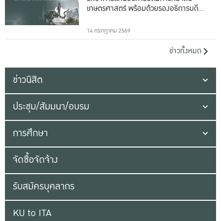
เกษตรศาสตร์ พร้อมด้วยรองอธิการบดีทั้ง
16 ท่าน
14 กรกฎาคม 2569
ข่าวทั้งหมด
ข่าวนิสิต
ประชุม/สัมมนา/อบรม
การศึกษา
จัดซื้อจัดจ้าง
รับสมัครบุคลากร
KU to ITA