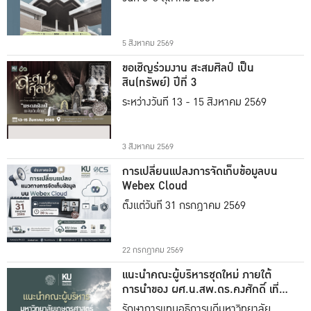
5 สิงหาคม 2569
ขอเชิญร่วมงาน สะสมศิลป์ เป็น
สิน(ทรัพย์) ปีที่ 3
ระหว่างวันที่ 13 - 15 สิงหาคม 2569
3 สิงหาคม 2569
การเปลี่ยนแปลงการจัดเก็บข้อมูลบน
Webex Cloud
ตั้งแต่วันที่ 31 กรกฎาคม 2569
22 กรกฎาคม 2569
แนะนำคณะผู้บริหารชุดใหม่ ภายใต้
การนำของ ผศ.น.สพ.ดร.คงศักดิ์ เที่ยง
ธรรม
รักษาการแทนอธิการบดีมหาวิทยาลัย