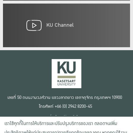
KU Channel
เลขที่ 50 ถนนงามวงศ์วาน แขวงลาดยาว เขตจตุจักร กรุงเทพฯ 10900
โทรศัพท์ +66 (0) 2942 8200-45
เงื่อนไขการใช้งานเว็บไซต์
เราใช้คุกกี้ในการให้บริการและปรับปรุงบริการของเรา ตลอดจนเพิ่ม
ข้อตกลงด้านสิทธิ์ใช้งาน
นโยบายความเป็นส่วนตัว
ประสิทธิภาพให้แก่ประสบการณ์การเรียกดูข้อมูลของคุณ หากคุณใช้งาน