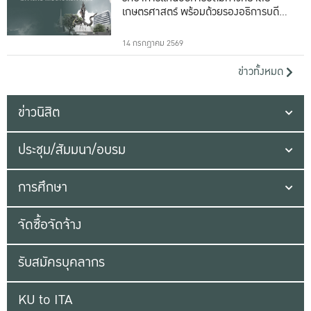
เกษตรศาสตร์ พร้อมด้วยรองอธิการบดีทั้ง
16 ท่าน
14 กรกฎาคม 2569
ข่าวทั้งหมด
ข่าวนิสิต
ประชุม/สัมมนา/อบรม
การศึกษา
จัดซื้อจัดจ้าง
รับสมัครบุคลากร
KU to ITA