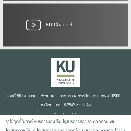
KU Channel
เลขที่ 50 ถนนงามวงศ์วาน แขวงลาดยาว เขตจตุจักร กรุงเทพฯ 10900
โทรศัพท์ +66 (0) 2942 8200-45
เงื่อนไขการใช้งานเว็บไซต์
เราใช้คุกกี้ในการให้บริการและปรับปรุงบริการของเรา ตลอดจนเพิ่ม
ข้อตกลงด้านสิทธิ์ใช้งาน
นโยบายความเป็นส่วนตัว
ประสิทธิภาพให้แก่ประสบการณ์การเรียกดูข้อมูลของคุณ หากคุณใช้งาน