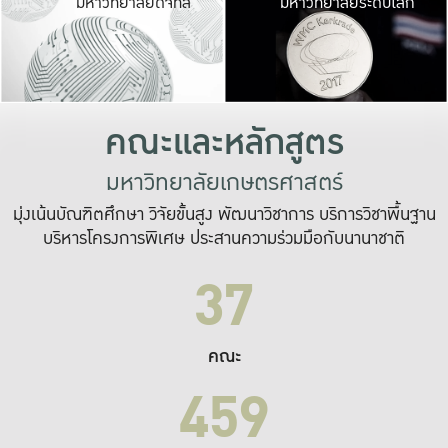
มหาวิทยาลัยดิจิทัล
มหาวิทยาลัยระดับโลก
เปลี่ยนแปลง และ
เพื่อทำงาน
ระบบสารสนเทศที่
คณะและหลักสูตร
มหาวิทยาลัยเกษตรศาสตร์
มุ่งเน้นบัณฑิตศึกษา วิจัยขั้นสูง พัฒนาวิชาการ บริการวิชาพื้นฐาน
บริหารโครงการพิเศษ ประสานความร่วมมือกับนานาชาติ
37
คณะ
459