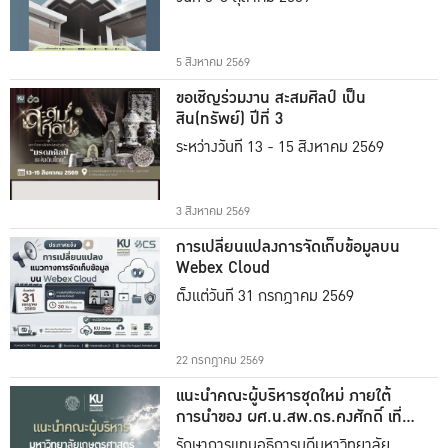
5 สิงหาคม 2569
ขอเชิญร่วมงาน สะสมศิลป์ เป็น
สิน(ทรัพย์) ปีที่ 3
ระหว่างวันที่ 13 - 15 สิงหาคม 2569
3 สิงหาคม 2569
การเปลี่ยนแปลงการจัดเก็บข้อมูลบน
Webex Cloud
ตั้งแต่วันที่ 31 กรกฎาคม 2569
22 กรกฎาคม 2569
แนะนำคณะผู้บริหารชุดใหม่ ภายใต้
การนำของ ผศ.น.สพ.ดร.คงศักดิ์ เที่ยง
ธรรม
รักษาการแทนอธิการบดีมหาวิทยาลัย