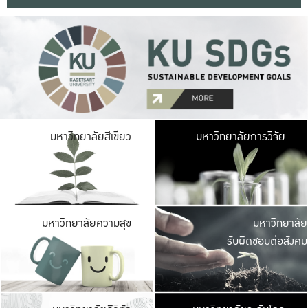
มหาวิ
มหาวิทยาลัยสีเขียว
มหาวิทยาลัยการวิจัย
มีพื้นที่เขียวสดใส 
เป็นป่าในเมือง เกษตร
มหาวิ
มหาวิทยาลัยความสุข
มหาวิทยาลัย
ค
รับผิดชอบต่อสังคม
เปิดประส
และพบเรื่องราวใหม่
มหาวิ