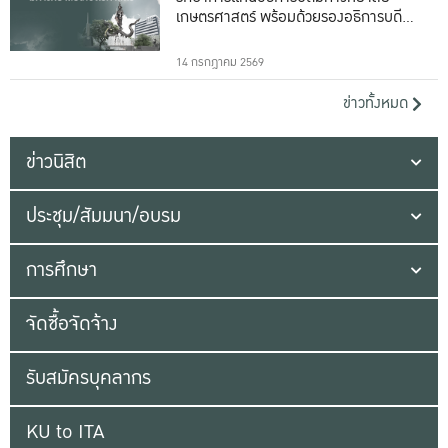
เกษตรศาสตร์ พร้อมด้วยรองอธิการบดีทั้ง
16 ท่าน
14 กรกฎาคม 2569
ข่าวทั้งหมด
ข่าวนิสิต
ประชุม/สัมมนา/อบรม
การศึกษา
จัดซื้อจัดจ้าง
รับสมัครบุคลากร
KU to ITA