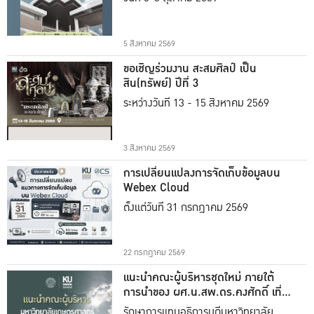
5 สิงหาคม 2569
ขอเชิญร่วมงาน สะสมศิลป์ เป็น
สิน(ทรัพย์) ปีที่ 3
ระหว่างวันที่ 13 - 15 สิงหาคม 2569
3 สิงหาคม 2569
การเปลี่ยนแปลงการจัดเก็บข้อมูลบน
Webex Cloud
ตั้งแต่วันที่ 31 กรกฎาคม 2569
22 กรกฎาคม 2569
แนะนำคณะผู้บริหารชุดใหม่ ภายใต้
การนำของ ผศ.น.สพ.ดร.คงศักดิ์ เที่ยง
ธรรม
รักษาการแทนอธิการบดีมหาวิทยาลัย