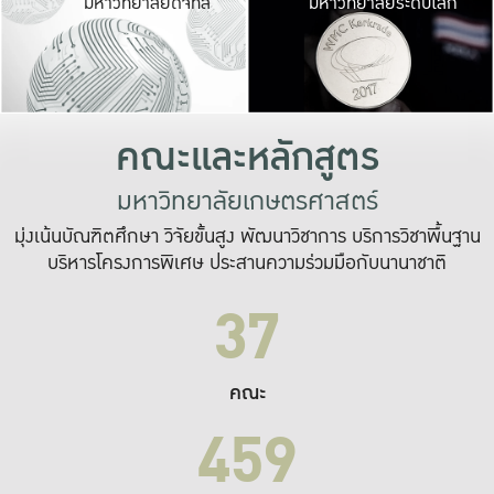
มหาวิทยาลัยดิจิทัล
มหาวิทยาลัยระดับโลก
เปลี่ยนแปลง และ
เพื่อทำงาน
ระบบสารสนเทศที่
คณะและหลักสูตร
มหาวิทยาลัยเกษตรศาสตร์
มุ่งเน้นบัณฑิตศึกษา วิจัยขั้นสูง พัฒนาวิชาการ บริการวิชาพื้นฐาน
บริหารโครงการพิเศษ ประสานความร่วมมือกับนานาชาติ
37
คณะ
459