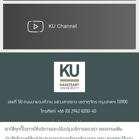
KU Channel
เลขที่ 50 ถนนงามวงศ์วาน แขวงลาดยาว เขตจตุจักร กรุงเทพฯ 10900
โทรศัพท์ +66 (0) 2942 8200-45
เงื่อนไขการใช้งานเว็บไซต์
เราใช้คุกกี้ในการให้บริการและปรับปรุงบริการของเรา ตลอดจนเพิ่ม
ข้อตกลงด้านสิทธิ์ใช้งาน
นโยบายความเป็นส่วนตัว
ประสิทธิภาพให้แก่ประสบการณ์การเรียกดูข้อมูลของคุณ หากคุณใช้งาน