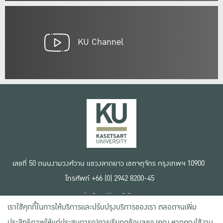
KU Channel
เลขที่ 50 ถนนงามวงศ์วาน แขวงลาดยาว เขตจตุจักร กรุงเทพฯ 10900
โทรศัพท์ +66 (0) 2942 8200-45
เงื่อนไขการใช้งานเว็บไซต์
เราใช้คุกกี้ในการให้บริการและปรับปรุงบริการของเรา ตลอดจนเพิ่ม
ข้อตกลงด้านสิทธิ์ใช้งาน
นโยบายความเป็นส่วนตัว
ประสิทธิภาพให้แก่ประสบการณ์การเรียกดูข้อมูลของคุณ หากคุณใช้งาน