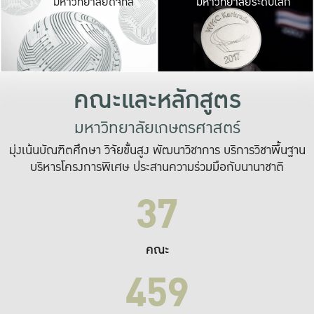
มหาวิทยาลัยดิจิทัล
มหาวิทยาลัยระดับโลก
เปลี่ยนแปลง และ
เพื่อทำงาน
ระบบสารสนเทศที่
คณะและหลักสูตร
มหาวิทยาลัยเกษตรศาสตร์
มุ่งเน้นบัณฑิตศึกษา วิจัยขั้นสูง พัฒนาวิชาการ บริการวิชาพื้นฐาน
บริหารโครงการพิเศษ ประสานความร่วมมือกับนานาชาติ
37
คณะ
459