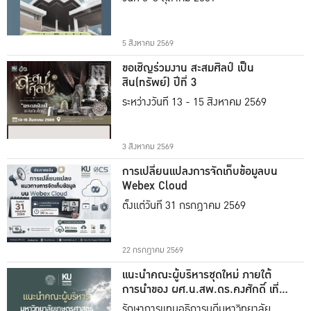
5 สิงหาคม 2569
ขอเชิญร่วมงาน สะสมศิลป์ เป็น
สิน(ทรัพย์) ปีที่ 3
ระหว่างวันที่ 13 - 15 สิงหาคม 2569
3 สิงหาคม 2569
การเปลี่ยนแปลงการจัดเก็บข้อมูลบน
Webex Cloud
ตั้งแต่วันที่ 31 กรกฎาคม 2569
22 กรกฎาคม 2569
แนะนำคณะผู้บริหารชุดใหม่ ภายใต้
การนำของ ผศ.น.สพ.ดร.คงศักดิ์ เที่ยง
ธรรม
รักษาการแทนอธิการบดีมหาวิทยาลัย