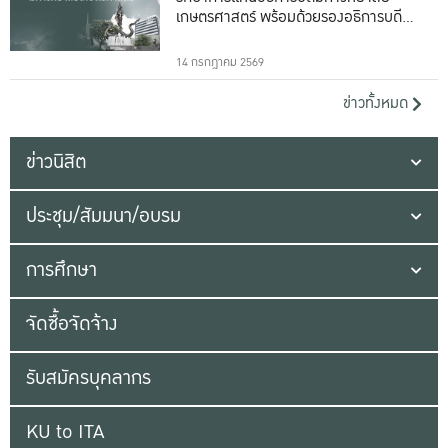
เกษตรศาสตร์ พร้อมด้วยรองอธิการบดีทั้ง
16 ท่าน
14 กรกฎาคม 2569
ข่าวทั้งหมด
ข่าวนิสิต
ประชุม/สัมมนา/อบรม
การศึกษา
จัดซื้อจัดจ้าง
รับสมัครบุคลากร
KU to ITA