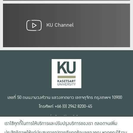
KU Channel
เลขที่ 50 ถนนงามวงศ์วาน แขวงลาดยาว เขตจตุจักร กรุงเทพฯ 10900
โทรศัพท์ +66 (0) 2942 8200-45
เงื่อนไขการใช้งานเว็บไซต์
เราใช้คุกกี้ในการให้บริการและปรับปรุงบริการของเรา ตลอดจนเพิ่ม
ข้อตกลงด้านสิทธิ์ใช้งาน
นโยบายความเป็นส่วนตัว
ประสิทธิภาพให้แก่ประสบการณ์การเรียกดูข้อมูลของคุณ หากคุณใช้งาน