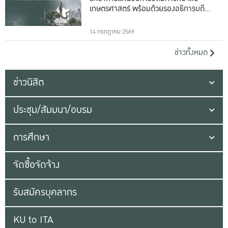
เกษตรศาสตร์ พร้อมด้วยรองอธิการบดีทั้ง
16 ท่าน
14 กรกฎาคม 2569
ข่าวทั้งหมด
ข่าวนิสิต
ประชุม/สัมมนา/อบรม
การศึกษา
จัดซื้อจัดจ้าง
รับสมัครบุคลากร
KU to ITA