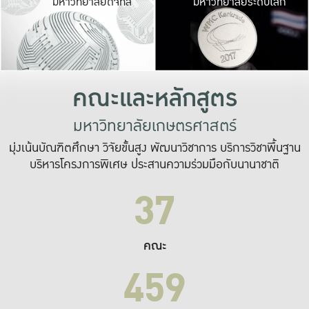
มหาวิทยาลัยดิจิทัล
มหาวิทยาลัยระดับโลก
เปลี่ยนแปลง และ
เพื่อทำงาน
ระบบสารสนเทศที่
คณะและหลักสูตร
มหาวิทยาลัยเกษตรศาสตร์
มุ่งเน้นบัณฑิตศึกษา วิจัยขั้นสูง พัฒนาวิชาการ บริการวิชาพื้นฐาน
บริหารโครงการพิเศษ ประสานความร่วมมือกับนานาชาติ
37
คณะ
459