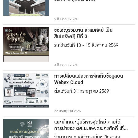
5 สิงหาคม 2569
ขอเชิญร่วมงาน สะสมศิลป์ เป็น
สิน(ทรัพย์) ปีที่ 3
ระหว่างวันที่ 13 - 15 สิงหาคม 2569
3 สิงหาคม 2569
การเปลี่ยนแปลงการจัดเก็บข้อมูลบน
Webex Cloud
ตั้งแต่วันที่ 31 กรกฎาคม 2569
22 กรกฎาคม 2569
แนะนำคณะผู้บริหารชุดใหม่ ภายใต้
การนำของ ผศ.น.สพ.ดร.คงศักดิ์ เที่ยง
ธรรม
รักษาการแทนอธิการบดีมหาวิทยาลัย