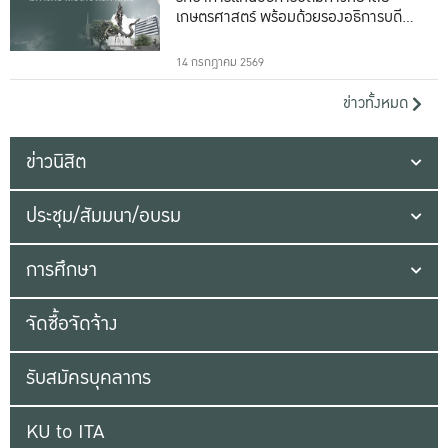
เกษตรศาสตร์ พร้อมด้วยรองอธิการบดีทั้ง
16 ท่าน
14 กรกฎาคม 2569
ข่าวทั้งหมด
ข่าวนิสิต
ประชุม/สัมมนา/อบรม
การศึกษา
จัดซื้อจัดจ้าง
รับสมัครบุคลากร
KU to ITA