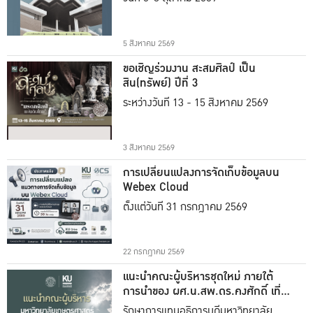
5 สิงหาคม 2569
ขอเชิญร่วมงาน สะสมศิลป์ เป็น
สิน(ทรัพย์) ปีที่ 3
ระหว่างวันที่ 13 - 15 สิงหาคม 2569
3 สิงหาคม 2569
การเปลี่ยนแปลงการจัดเก็บข้อมูลบน
Webex Cloud
ตั้งแต่วันที่ 31 กรกฎาคม 2569
22 กรกฎาคม 2569
แนะนำคณะผู้บริหารชุดใหม่ ภายใต้
การนำของ ผศ.น.สพ.ดร.คงศักดิ์ เที่ยง
ธรรม
รักษาการแทนอธิการบดีมหาวิทยาลัย