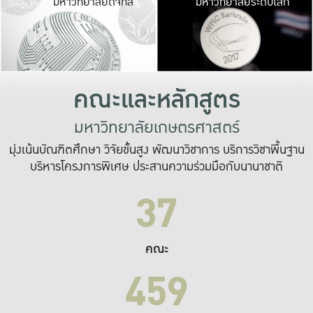
มหาวิทยาลัยดิจิทัล
มหาวิทยาลัยระดับโลก
เปลี่ยนแปลง และ
เพื่อทำงาน
ระบบสารสนเทศที่
คณะและหลักสูตร
มหาวิทยาลัยเกษตรศาสตร์
มุ่งเน้นบัณฑิตศึกษา วิจัยขั้นสูง พัฒนาวิชาการ บริการวิชาพื้นฐาน
บริหารโครงการพิเศษ ประสานความร่วมมือกับนานาชาติ
37
คณะ
459