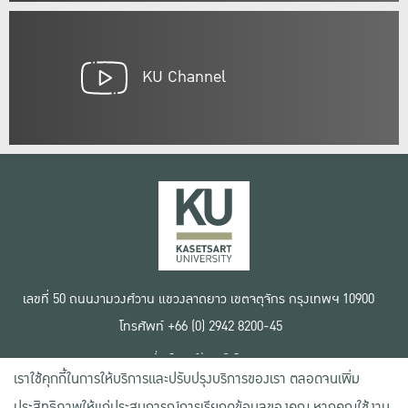
KU Channel
เลขที่ 50 ถนนงามวงศ์วาน แขวงลาดยาว เขตจตุจักร กรุงเทพฯ 10900
โทรศัพท์ +66 (0) 2942 8200-45
เงื่อนไขการใช้งานเว็บไซต์
เราใช้คุกกี้ในการให้บริการและปรับปรุงบริการของเรา ตลอดจนเพิ่ม
ข้อตกลงด้านสิทธิ์ใช้งาน
นโยบายความเป็นส่วนตัว
ประสิทธิภาพให้แก่ประสบการณ์การเรียกดูข้อมูลของคุณ หากคุณใช้งาน