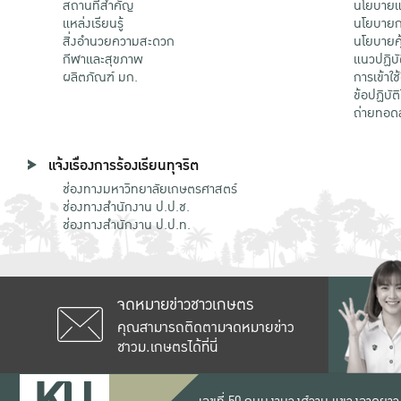
สถานที่สำคัญ
นโยบายแล
แหล่งเรียนรู้
นโยบายกา
สิ่งอำนวยความสะดวก
นโยบายคุ
กีฬาและสุขภาพ
แนวปฏิบั
ผลิตภัณฑ์ มก.
การเข้าใช
ข้อปฏิบั
ถ่ายทอด
แจ้งเรื่องการร้องเรียนทุจริต
ช่องทางมหาวิทยาลัยเกษตรศาสตร์
ช่องทางสำนักงาน ป.ป.ช.
ช่องทางสำนักงาน ป.ป.ท.
จดหมายข่าวชาวเกษตร
คุณสามารถติดตามจดหมายข่าว
ชาวม.เกษตรได้ที่นี่
เลขที่ 50 ถนนงามวงศ์วาน แขวงลาดยาว