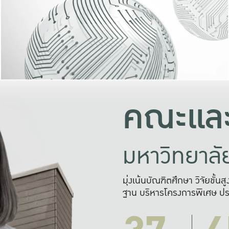
และความสุข
มองปัญหา
แก้ไขจากปั
และสร้างเครื
คณะและ
มหาวิทยาล
มุ่งเน้นบัณฑิตศึกษา วิจัยขั้น
ฐาน บริหารโครงการพิเศษ ปร