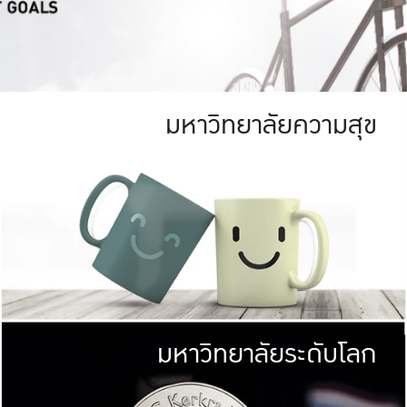
มหาวิทยาลัยความสุข
ย
สีเขียว
มหาวิทยาลัย
ก
สดใส หนาแน่น
ไม่ได้มีเป้าหมา
AN FOREST)
มหาวิทยาลัยชั้นนำทางด้านการว
ICULTURE)
แต่ KU มุ่งเน
าณ 1,400 ไร่
เพื่อสร้างคว
<< คลิก >>
ให้กับประชาชนใ
มหาวิทยาลัยระดับโลก
่อสังคม
มหาวิทยาลั
ามกินดีอยู่ดี
พร้อมที่จ