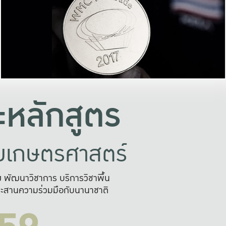
อย่างยั่งยืน
และผลักดันในการใช้ระบบส
ในภาพกว้าง
เพื่อการทำงานแบบ
ญหาจุดเล็กๆ
อข่ายขยายผล
สะดวก รวดเร
และนำไป
บริการด้าน AI อย
หลักสูตร
ัยเกษตรศาสตร์
สูง พัฒนาวิชาการ บริการวิชาพื้น
ะสานความร่วมมือกับนานาชาติ