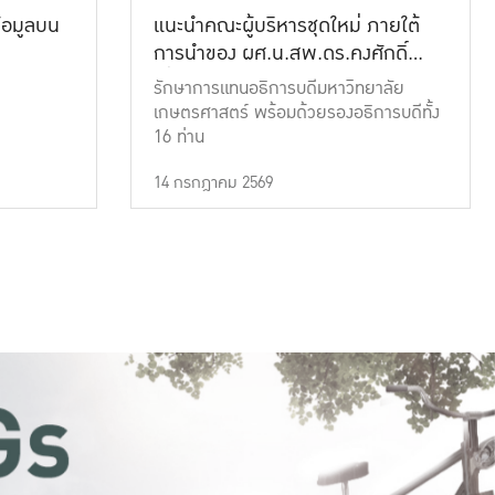
้อมูลบน
แนะนำคณะผู้บริหารชุดใหม่ ภายใต้
การนำของ ผศ.น.สพ.ดร.คงศักดิ์
เที่ยงธรรม
รักษาการแทนอธิการบดีมหาวิทยาลัย
เกษตรศาสตร์ พร้อมด้วยรองอธิการบดีทั้ง
16 ท่าน
14 กรกฎาคม 2569