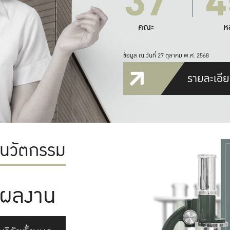
37
4
คณะ
ห
ข้อมูล ณ วันที่ 27 ตุลาคม พ.ศ. 2568
รายละเอีย
ะนวัตกรรม
ผลงาน