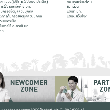
ะแนวปฏิบัติการใช้ปัญญาประดิษฐ์
หมายเลขโทรศัพท์
รใช้งานเครือข่าย มก.
ลิงก์ด่วน
้มครองข้อมูลส่วนบุคคล
แผนที่ มก.
ติการคุ้มครองข้อมูลส่วนบุคคล
แผนผังเว็บไซต์
้อินเตอร์เน็ต
ติในการใช้ e-mail มก.
สด
NEWCOMER
PART
ZONE
ZO
 เขตจตุจักร กรุงเทพฯ 10900
โทรศัพท์ +66 (0) 2942 8200-45