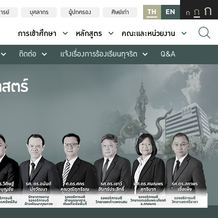
ก
ก
TH
EN
ก
ารย์
บุคลากร
ผู้ปกครอง
ศิษย์เก่า
การเข้าศึกษา
หลักสูตร
คณะและหน่วยงาน
ติดต่อ
แจ้งเรื่องการร้องเรียนทุจริต
Q&A