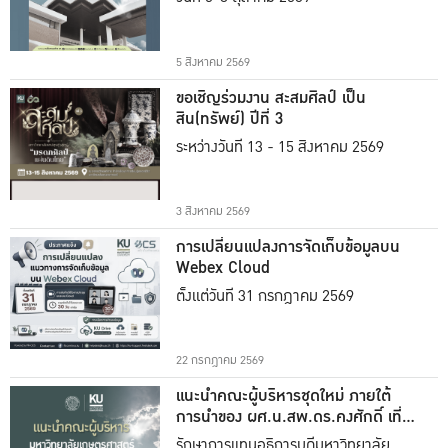
5 สิงหาคม 2569
ขอเชิญร่วมงาน สะสมศิลป์ เป็น
สิน(ทรัพย์) ปีที่ 3
ระหว่างวันที่ 13 - 15 สิงหาคม 2569
3 สิงหาคม 2569
การเปลี่ยนแปลงการจัดเก็บข้อมูลบน
Webex Cloud
ตั้งแต่วันที่ 31 กรกฎาคม 2569
22 กรกฎาคม 2569
แนะนำคณะผู้บริหารชุดใหม่ ภายใต้
การนำของ ผศ.น.สพ.ดร.คงศักดิ์ เที่ยง
ธรรม
รักษาการแทนอธิการบดีมหาวิทยาลัย