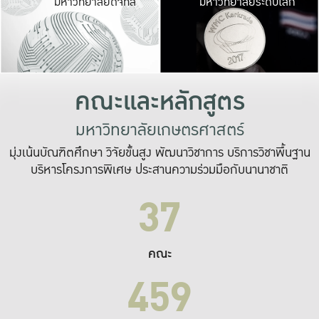
มหาวิทยาลัยดิจิทัล
มหาวิทยาลัยระดับโลก
เปลี่ยนแปลง และ
เพื่อทำงาน
ระบบสารสนเทศที่
คณะและหลักสูตร
มหาวิทยาลัยเกษตรศาสตร์
มุ่งเน้นบัณฑิตศึกษา วิจัยขั้นสูง พัฒนาวิชาการ บริการวิชาพื้นฐาน
บริหารโครงการพิเศษ ประสานความร่วมมือกับนานาชาติ
37
คณะ
459