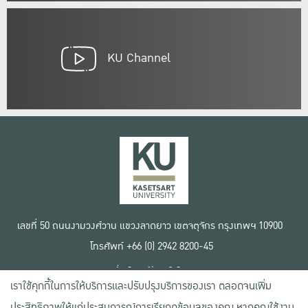
KU Channel
เลขที่ 50 ถนนงามวงศ์วาน แขวงลาดยาว เขตจตุจักร กรุงเทพฯ 10900
โทรศัพท์ +66 (0) 2942 8200-45
เงื่อนไขการใช้งานเว็บไซต์
เราใช้คุกกี้ในการให้บริการและปรับปรุงบริการของเรา ตลอดจนเพิ่ม
ข้อตกลงด้านสิทธิ์ใช้งาน
นโยบายความเป็นส่วนตัว
ประสิทธิภาพให้แก่ประสบการณ์การเรียกดูข้อมูลของคุณ หากคุณใช้งาน