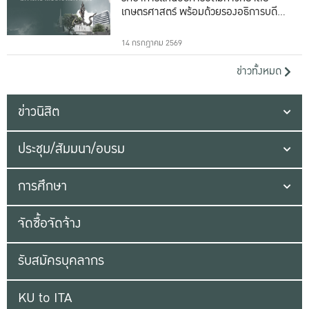
เกษตรศาสตร์ พร้อมด้วยรองอธิการบดีทั้ง
16 ท่าน
14 กรกฎาคม 2569
ข่าวทั้งหมด
ข่าวนิสิต
ประชุม/สัมมนา/อบรม
การศึกษา
จัดซื้อจัดจ้าง
รับสมัครบุคลากร
KU to ITA