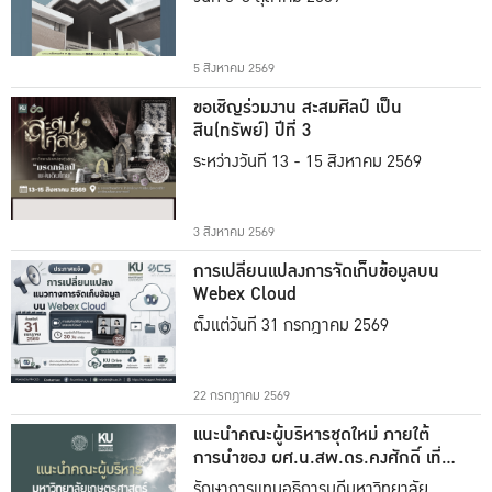
5 สิงหาคม 2569
ขอเชิญร่วมงาน สะสมศิลป์ เป็น
สิน(ทรัพย์) ปีที่ 3
ระหว่างวันที่ 13 - 15 สิงหาคม 2569
3 สิงหาคม 2569
การเปลี่ยนแปลงการจัดเก็บข้อมูลบน
Webex Cloud
ตั้งแต่วันที่ 31 กรกฎาคม 2569
22 กรกฎาคม 2569
แนะนำคณะผู้บริหารชุดใหม่ ภายใต้
การนำของ ผศ.น.สพ.ดร.คงศักดิ์ เที่ยง
ธรรม
รักษาการแทนอธิการบดีมหาวิทยาลัย