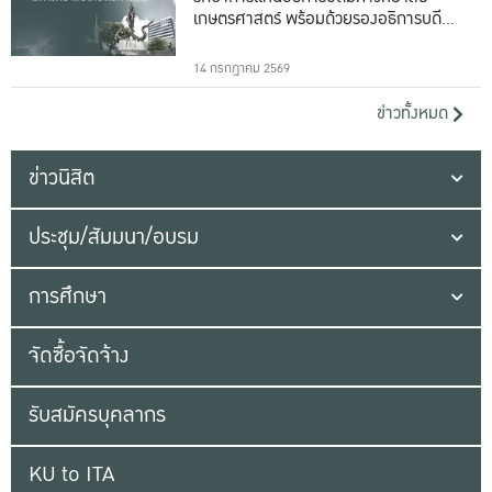
เกษตรศาสตร์ พร้อมด้วยรองอธิการบดีทั้ง
16 ท่าน
14 กรกฎาคม 2569
ข่าวทั้งหมด
ข่าวนิสิต
ประชุม/สัมมนา/อบรม
การศึกษา
จัดซื้อจัดจ้าง
รับสมัครบุคลากร
KU to ITA