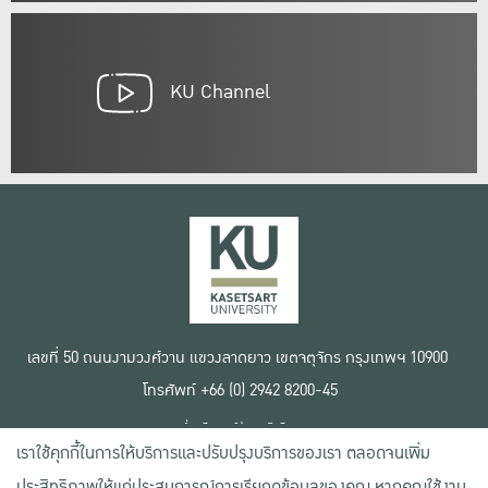
KU Channel
เลขที่ 50 ถนนงามวงศ์วาน แขวงลาดยาว เขตจตุจักร กรุงเทพฯ 10900
โทรศัพท์ +66 (0) 2942 8200-45
เงื่อนไขการใช้งานเว็บไซต์
เราใช้คุกกี้ในการให้บริการและปรับปรุงบริการของเรา ตลอดจนเพิ่ม
ข้อตกลงด้านสิทธิ์ใช้งาน
นโยบายความเป็นส่วนตัว
ประสิทธิภาพให้แก่ประสบการณ์การเรียกดูข้อมูลของคุณ หากคุณใช้งาน