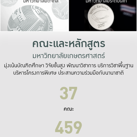
มหาวิทยาลัยดิจิทัล
มหาวิทยาลัยระดับโลก
เปลี่ยนแปลง และ
เพื่อทำงาน
ระบบสารสนเทศที่
คณะและหลักสูตร
มหาวิทยาลัยเกษตรศาสตร์
มุ่งเน้นบัณฑิตศึกษา วิจัยขั้นสูง พัฒนาวิชาการ บริการวิชาพื้นฐาน
บริหารโครงการพิเศษ ประสานความร่วมมือกับนานาชาติ
37
คณะ
459