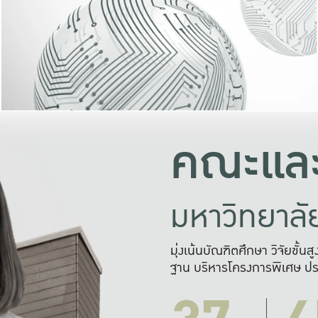
และความสุข
มองปัญหา
แก้ไขจากปั
และสร้างเครื
คณะและ
มหาวิทยาล
มุ่งเน้นบัณฑิตศึกษา วิจัยขั้น
ฐาน บริหารโครงการพิเศษ ปร