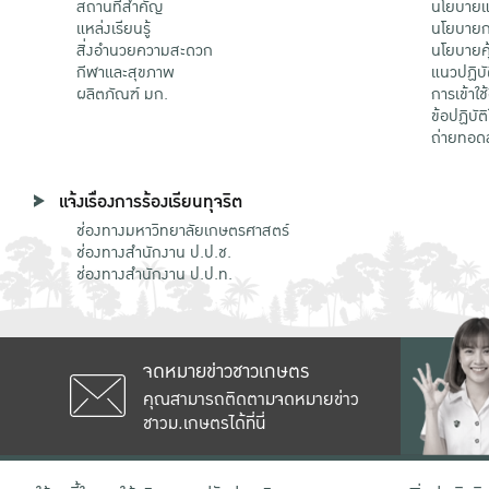
สถานที่สำคัญ
นโยบายแล
แหล่งเรียนรู้
นโยบายกา
สิ่งอำนวยความสะดวก
นโยบายคุ
กีฬาและสุขภาพ
แนวปฏิบั
ผลิตภัณฑ์ มก.
การเข้าใช
ข้อปฏิบั
ถ่ายทอด
แจ้งเรื่องการร้องเรียนทุจริต
ช่องทางมหาวิทยาลัยเกษตรศาสตร์
ช่องทางสำนักงาน ป.ป.ช.
ช่องทางสำนักงาน ป.ป.ท.
จดหมายข่าวชาวเกษตร
คุณสามารถติดตามจดหมายข่าว
ชาวม.เกษตรได้ที่นี่
เลขที่ 50 ถนนงามวงศ์วาน แขวงลาดยาว