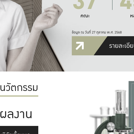
37
4
คณะ
ห
ข้อมูล ณ วันที่ 27 ตุลาคม พ.ศ. 2568
รายละเอีย
ะนวัตกรรม
ผลงาน