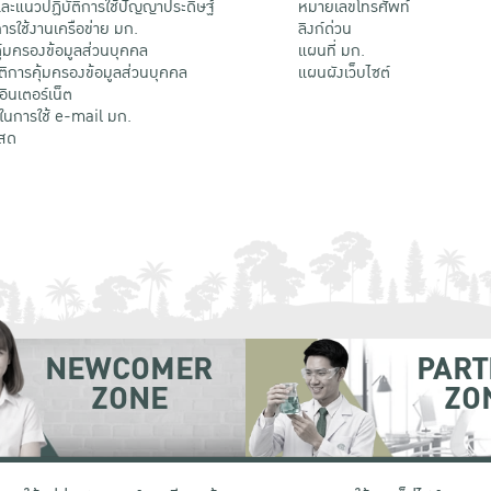
ะแนวปฏิบัติการใช้ปัญญาประดิษฐ์
หมายเลขโทรศัพท์
รใช้งานเครือข่าย มก.
ลิงก์ด่วน
้มครองข้อมูลส่วนบุคคล
แผนที่ มก.
ติการคุ้มครองข้อมูลส่วนบุคคล
แผนผังเว็บไซต์
้อินเตอร์เน็ต
ติในการใช้ e-mail มก.
สด
NEWCOMER
PART
ZONE
ZO
 เขตจตุจักร กรุงเทพฯ 10900
โทรศัพท์ +66 (0) 2942 8200-45