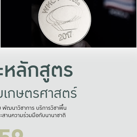
อย่างยั่งยืน
และผลักดันในการใช้ระบบส
ในภาพกว้าง
เพื่อการทำงานแบบ
ญหาจุดเล็กๆ
อข่ายขยายผล
สะดวก รวดเร
และนำไป
บริการด้าน AI อย
หลักสูตร
ัยเกษตรศาสตร์
สูง พัฒนาวิชาการ บริการวิชาพื้น
ะสานความร่วมมือกับนานาชาติ