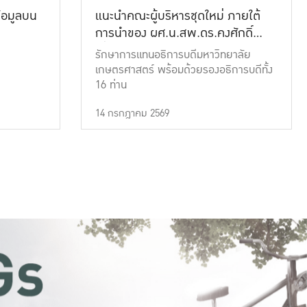
้อมูลบน
แนะนำคณะผู้บริหารชุดใหม่ ภายใต้
การนำของ ผศ.น.สพ.ดร.คงศักดิ์
เที่ยงธรรม
รักษาการแทนอธิการบดีมหาวิทยาลัย
เกษตรศาสตร์ พร้อมด้วยรองอธิการบดีทั้ง
16 ท่าน
14 กรกฎาคม 2569