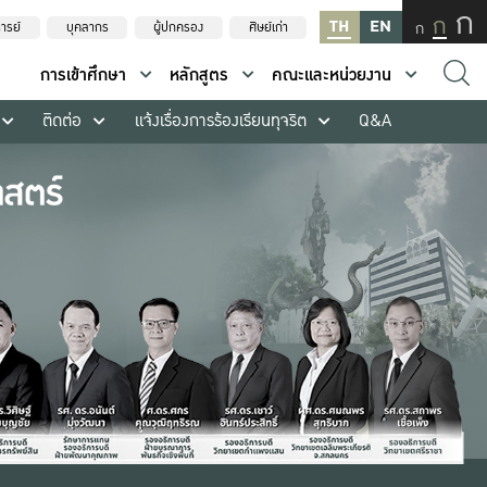
ก
ก
TH
EN
ก
ารย์
บุคลากร
ผู้ปกครอง
ศิษย์เก่า
การเข้าศึกษา
หลักสูตร
คณะและหน่วยงาน
ติดต่อ
แจ้งเรื่องการร้องเรียนทุจริต
Q&A