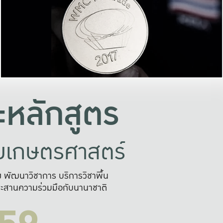
อย่างยั่งยืน
และผลักดันในการใช้ระบบส
ในภาพกว้าง
เพื่อการทำงานแบบ
ญหาจุดเล็กๆ
อข่ายขยายผล
สะดวก รวดเร
และนำไป
บริการด้าน AI อย
หลักสูตร
ัยเกษตรศาสตร์
สูง พัฒนาวิชาการ บริการวิชาพื้น
ะสานความร่วมมือกับนานาชาติ