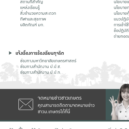
สถานที่สำคัญ
นโยบายแล
แหล่งเรียนรู้
นโยบายกา
สิ่งอำนวยความสะดวก
นโยบายคุ
กีฬาและสุขภาพ
แนวปฏิบั
ผลิตภัณฑ์ มก.
การเข้าใช
ข้อปฏิบั
ถ่ายทอด
แจ้งเรื่องการร้องเรียนทุจริต
ช่องทางมหาวิทยาลัยเกษตรศาสตร์
ช่องทางสำนักงาน ป.ป.ช.
ช่องทางสำนักงาน ป.ป.ท.
จดหมายข่าวชาวเกษตร
คุณสามารถติดตามจดหมายข่าว
ชาวม.เกษตรได้ที่นี่
เลขที่ 50 ถนนงามวงศ์วาน แขวงลาดยาว