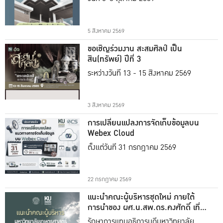
5 สิงหาคม 2569
ขอเชิญร่วมงาน สะสมศิลป์ เป็น
สิน(ทรัพย์) ปีที่ 3
ระหว่างวันที่ 13 - 15 สิงหาคม 2569
3 สิงหาคม 2569
การเปลี่ยนแปลงการจัดเก็บข้อมูลบน
Webex Cloud
ตั้งแต่วันที่ 31 กรกฎาคม 2569
22 กรกฎาคม 2569
แนะนำคณะผู้บริหารชุดใหม่ ภายใต้
การนำของ ผศ.น.สพ.ดร.คงศักดิ์ เที่ยง
ธรรม
รักษาการแทนอธิการบดีมหาวิทยาลัย