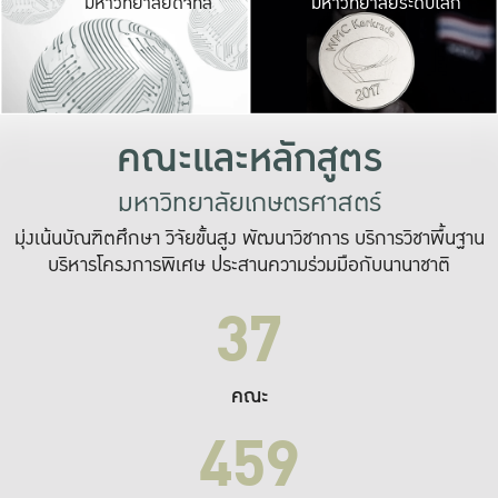
มหาวิทยาลัยดิจิทัล
มหาวิทยาลัยระดับโลก
เปลี่ยนแปลง และ
เพื่อทำงาน
ระบบสารสนเทศที่
คณะและหลักสูตร
มหาวิทยาลัยเกษตรศาสตร์
มุ่งเน้นบัณฑิตศึกษา วิจัยขั้นสูง พัฒนาวิชาการ บริการวิชาพื้นฐาน
บริหารโครงการพิเศษ ประสานความร่วมมือกับนานาชาติ
37
คณะ
459