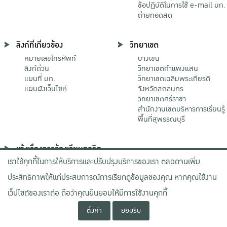
ข้อปฏิบัติในการใช้ e-mail มก.
ถ่ายทอดสด
ลิงก์ที่เกี่ยวข้อง
วิทยาเขต
หมายเลขโทรศัพท์
บางเขน
ลิงก์ด่วน
วิทยาเขตกําแพงแสน
แผนที่ มก.
วิทยาเขตเฉลิมพระเกียรติ
แผนผังเว็บไซต์
จังหวัดสกลนคร
วิทยาเขตศรีราชา
สำนักงานเขตบริหารการเรียนรู้
พื้นที่สุพรรณบุรี
แจ้งเรื่องการร้องเรียนทุจริต
เราใช้คุกกี้ในการให้บริการและปรับปรุงบริการของเรา ตลอดจนเพิ่ม
ช่องทางมหาวิทยาลัย
เกษตรศาสตร์
ประสิทธิภาพให้แก่ประสบการณ์การเรียกดูข้อมูลของคุณ หากคุณใช้งาน
ช่องทางสำนักงาน ป.ป.ช.
ช่องทางสำนักงาน ป.ป.ท.
เว็ปไซต์ของเราต่อ ถือว่าคุณยินยอมให้มีการใช้งานคุกกี้
ตั้งค่า
ยอมรับ