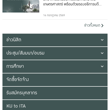
เกษตรศาสตร์ พร้อมด้วยรองอธิการบดีทั้ง
16 ท่าน
14 กรกฎาคม 2569
ข่าวทั้งหมด
ข่าวนิสิต
ประชุม/สัมมนา/อบรม
การศึกษา
จัดซื้อจัดจ้าง
รับสมัครบุคลากร
KU to ITA