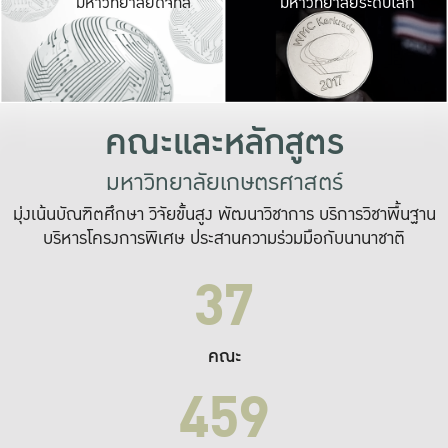
มหาวิทยาลัยดิจิทัล
มหาวิทยาลัยระดับโลก
เปลี่ยนแปลง และ
เพื่อทำงาน
ระบบสารสนเทศที่
คณะและหลักสูตร
มหาวิทยาลัยเกษตรศาสตร์
มุ่งเน้นบัณฑิตศึกษา วิจัยขั้นสูง พัฒนาวิชาการ บริการวิชาพื้นฐาน
บริหารโครงการพิเศษ ประสานความร่วมมือกับนานาชาติ
37
คณะ
459