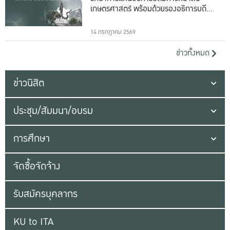
เกษตรศาสตร์ พร้อมด้วยรองอธิการบดีทั้ง
16 ท่าน
14 กรกฎาคม 2569
ข่าวทั้งหมด
ข่าวนิสิต
ประชุม/สัมมนา/อบรม
การศึกษา
จัดซื้อจัดจ้าง
รับสมัครบุคลากร
KU to ITA