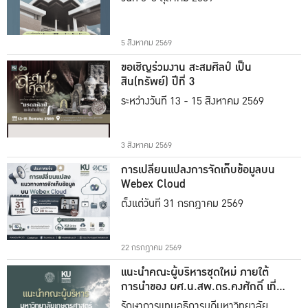
5 สิงหาคม 2569
ขอเชิญร่วมงาน สะสมศิลป์ เป็น
สิน(ทรัพย์) ปีที่ 3
ระหว่างวันที่ 13 - 15 สิงหาคม 2569
3 สิงหาคม 2569
การเปลี่ยนแปลงการจัดเก็บข้อมูลบน
Webex Cloud
ตั้งแต่วันที่ 31 กรกฎาคม 2569
22 กรกฎาคม 2569
แนะนำคณะผู้บริหารชุดใหม่ ภายใต้
การนำของ ผศ.น.สพ.ดร.คงศักดิ์ เที่ยง
ธรรม
รักษาการแทนอธิการบดีมหาวิทยาลัย