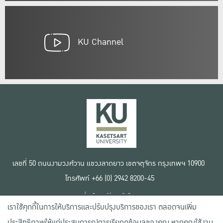
KU Channel
เลขที่ 50 ถนนงามวงศ์วาน แขวงลาดยาว เขตจตุจักร กรุงเทพฯ 10900
โทรศัพท์ +66 (0) 2942 8200-45
เงื่อนไขการใช้งานเว็บไซต์
เราใช้คุกกี้ในการให้บริการและปรับปรุงบริการของเรา ตลอดจนเพิ่ม
ข้อตกลงด้านสิทธิ์ใช้งาน
นโยบายความเป็นส่วนตัว
ประสิทธิภาพให้แก่ประสบการณ์การเรียกดูข้อมูลของคุณ หากคุณใช้งาน