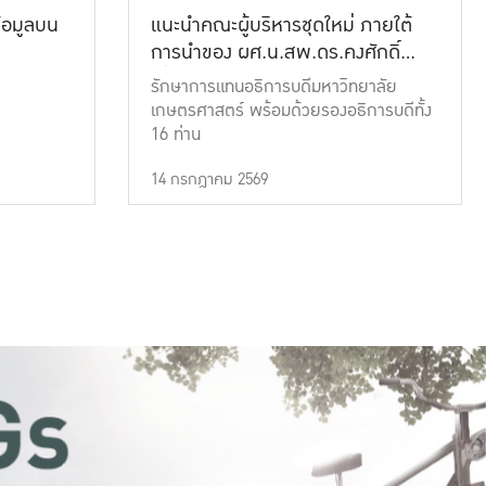
้อมูลบน
แนะนำคณะผู้บริหารชุดใหม่ ภายใต้
การนำของ ผศ.น.สพ.ดร.คงศักดิ์
เที่ยงธรรม
รักษาการแทนอธิการบดีมหาวิทยาลัย
เกษตรศาสตร์ พร้อมด้วยรองอธิการบดีทั้ง
16 ท่าน
14 กรกฎาคม 2569