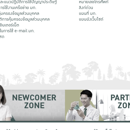
ะแนวปฏิบัติการใช้ปัญญาประดิษฐ์
หมายเลขโทรศัพท์
รใช้งานเครือข่าย มก.
ลิงก์ด่วน
้มครองข้อมูลส่วนบุคคล
แผนที่ มก.
ติการคุ้มครองข้อมูลส่วนบุคคล
แผนผังเว็บไซต์
้อินเตอร์เน็ต
ติในการใช้ e-mail มก.
สด
NEWCOMER
PART
ZONE
ZO
 เขตจตุจักร กรุงเทพฯ 10900
โทรศัพท์ +66 (0) 2942 8200-45