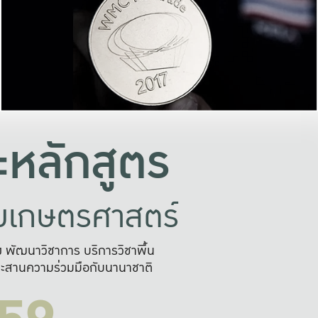
อย่างยั่งยืน
และผลักดันในการใช้ระบบส
ในภาพกว้าง
เพื่อการทำงานแบบ
ญหาจุดเล็กๆ
อข่ายขยายผล
สะดวก รวดเร
และนำไป
บริการด้าน AI อย
หลักสูตร
ัยเกษตรศาสตร์
สูง พัฒนาวิชาการ บริการวิชาพื้น
ะสานความร่วมมือกับนานาชาติ