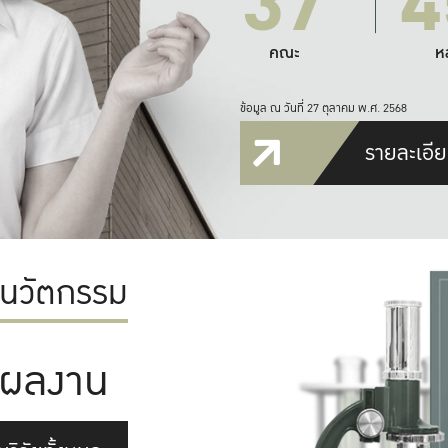
37
4
คณะ
ห
ข้อมูล ณ วันที่ 27 ตุลาคม พ.ศ. 2568
รายละเอีย
ะนวัตกรรม
ผลงาน