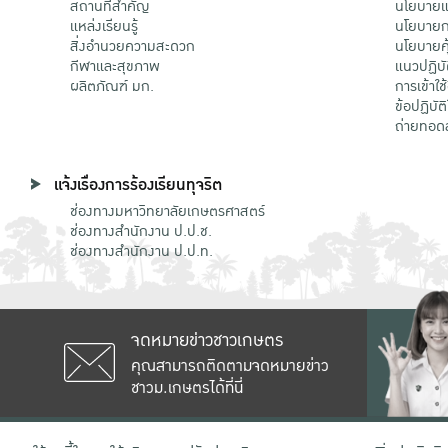
สถานที่สำคัญ
นโยบายแล
แหล่งเรียนรู้
นโยบายกา
สิ่งอำนวยความสะดวก
นโยบายคุ
กีฬาและสุขภาพ
แนวปฏิบั
ผลิตภัณฑ์ มก.
การเข้าใช
ข้อปฏิบั
ถ่ายทอด
แจ้งเรื่องการร้องเรียนทุจริต
ช่องทางมหาวิทยาลัยเกษตรศาสตร์
ช่องทางสำนักงาน ป.ป.ช.
ช่องทางสำนักงาน ป.ป.ท.
จดหมายข่าวชาวเกษตร
คุณสามารถติดตามจดหมายข่าว
ชาวม.เกษตรได้ที่นี่
เลขที่ 50 ถนนงามวงศ์วาน แขวงลาดยาว