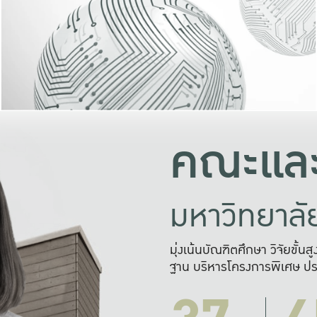
และความสุข
มองปัญหา
แก้ไขจากปั
และสร้างเครื
คณะและ
มหาวิทยาล
มุ่งเน้นบัณฑิตศึกษา วิจัยขั้น
ฐาน บริหารโครงการพิเศษ ปร