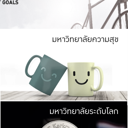
มหาวิทยาลัยความสุข
ย
สีเขียว
มหาวิทยาลัย
ก
สดใส หนาแน่น
ไม่ได้มีเป้าหมา
AN FOREST)
มหาวิทยาลัยชั้นนำทางด้านการว
ICULTURE)
แต่ KU มุ่งเน
าณ 1,400 ไร่
เพื่อสร้างคว
<< คลิก >>
ให้กับประชาชนใ
มหาวิทยาลัยระดับโลก
่อสังคม
มหาวิทยาลั
ามกินดีอยู่ดี
พร้อมที่จ