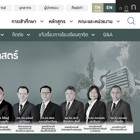
ก
ก
TH
EN
ก
ารย์
บุคลากร
ผู้ปกครอง
ศิษย์เก่า
การเข้าศึกษา
หลักสูตร
คณะและหน่วยงาน
ติดต่อ
แจ้งเรื่องการร้องเรียนทุจริต
Q&A