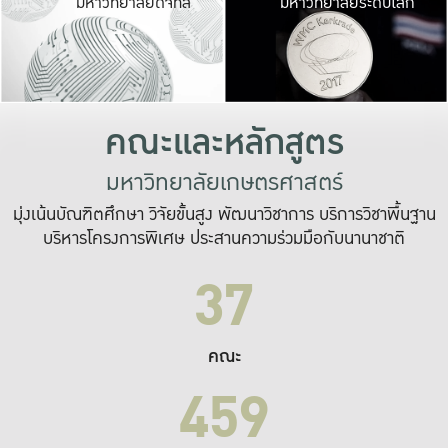
มหาวิทยาลัยดิจิทัล
มหาวิทยาลัยระดับโลก
เปลี่ยนแปลง และ
เพื่อทำงาน
ระบบสารสนเทศที่
คณะและหลักสูตร
มหาวิทยาลัยเกษตรศาสตร์
มุ่งเน้นบัณฑิตศึกษา วิจัยขั้นสูง พัฒนาวิชาการ บริการวิชาพื้นฐาน
บริหารโครงการพิเศษ ประสานความร่วมมือกับนานาชาติ
37
คณะ
459