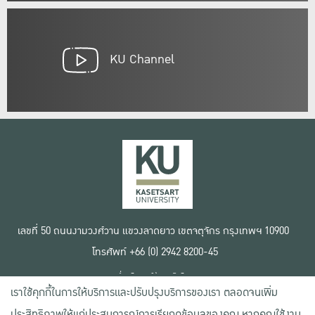
KU Channel
เลขที่ 50 ถนนงามวงศ์วาน แขวงลาดยาว เขตจตุจักร กรุงเทพฯ 10900
โทรศัพท์ +66 (0) 2942 8200-45
เงื่อนไขการใช้งานเว็บไซต์
เราใช้คุกกี้ในการให้บริการและปรับปรุงบริการของเรา ตลอดจนเพิ่ม
ข้อตกลงด้านสิทธิ์ใช้งาน
นโยบายความเป็นส่วนตัว
ประสิทธิภาพให้แก่ประสบการณ์การเรียกดูข้อมูลของคุณ หากคุณใช้งาน