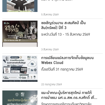
5 สิงหาคม 2569
ขอเชิญร่วมงาน สะสมศิลป์ เป็น
สิน(ทรัพย์) ปีที่ 3
ระหว่างวันที่ 13 - 15 สิงหาคม 2569
3 สิงหาคม 2569
การเปลี่ยนแปลงการจัดเก็บข้อมูลบน
Webex Cloud
ตั้งแต่วันที่ 31 กรกฎาคม 2569
22 กรกฎาคม 2569
แนะนำคณะผู้บริหารชุดใหม่ ภายใต้
การนำของ ผศ.น.สพ.ดร.คงศักดิ์ เที่ยง
ธรรม
รักษาการแทนอธิการบดีมหาวิทยาลัย