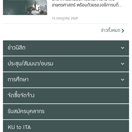
เกษตรศาสตร์ พร้อมด้วยรองอธิการบดีทั้ง
16 ท่าน
14 กรกฎาคม 2569
ข่าวทั้งหมด
ข่าวนิสิต
ประชุม/สัมมนา/อบรม
การศึกษา
จัดซื้อจัดจ้าง
รับสมัครบุคลากร
KU to ITA