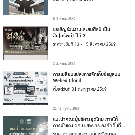
5 สิงหาคม 2569
ขอเชิญร่วมงาน สะสมศิลป์ เป็น
สิน(ทรัพย์) ปีที่ 3
ระหว่างวันที่ 13 - 15 สิงหาคม 2569
3 สิงหาคม 2569
การเปลี่ยนแปลงการจัดเก็บข้อมูลบน
Webex Cloud
ตั้งแต่วันที่ 31 กรกฎาคม 2569
22 กรกฎาคม 2569
แนะนำคณะผู้บริหารชุดใหม่ ภายใต้
การนำของ ผศ.น.สพ.ดร.คงศักดิ์ เที่ยง
ธรรม
รักษาการแทนอธิการบดีมหาวิทยาลัย