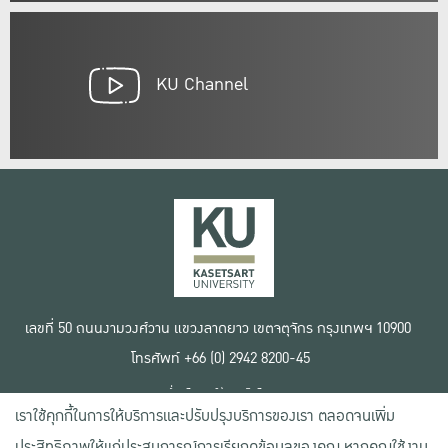
KU Channel
เลขที่ 50 ถนนงามวงศ์วาน แขวงลาดยาว เขตจตุจักร กรุงเทพฯ 10900
โทรศัพท์ +66 (0) 2942 8200-45
เงื่อนไขการใช้งานเว็บไซต์
เราใช้คุกกี้ในการให้บริการและปรับปรุงบริการของเรา ตลอดจนเพิ่ม
ข้อตกลงด้านสิทธิ์ใช้งาน
นโยบายความเป็นส่วนตัว
ประสิทธิภาพให้แก่ประสบการณ์การเรียกดูข้อมูลของคุณ หากคุณใช้งาน