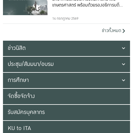
เกษตรศาสตร์ พร้อมด้วยรองอธิการบดีทั้ง
16 ท่าน
14 กรกฎาคม 2569
ข่าวทั้งหมด
ข่าวนิสิต
ประชุม/สัมมนา/อบรม
การศึกษา
จัดซื้อจัดจ้าง
รับสมัครบุคลากร
KU to ITA