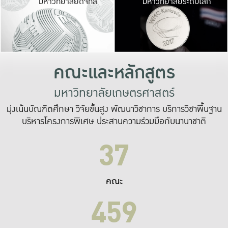
มหาวิทยาลัยดิจิทัล
มหาวิทยาลัยระดับโลก
เปลี่ยนแปลง และ
เพื่อทำงาน
ระบบสารสนเทศที่
คณะและหลักสูตร
มหาวิทยาลัยเกษตรศาสตร์
มุ่งเน้นบัณฑิตศึกษา วิจัยขั้นสูง พัฒนาวิชาการ บริการวิชาพื้นฐาน
บริหารโครงการพิเศษ ประสานความร่วมมือกับนานาชาติ
37
คณะ
459