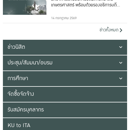
เกษตรศาสตร์ พร้อมด้วยรองอธิการบดีทั้ง
16 ท่าน
14 กรกฎาคม 2569
ข่าวทั้งหมด
ข่าวนิสิต
ประชุม/สัมมนา/อบรม
การศึกษา
จัดซื้อจัดจ้าง
รับสมัครบุคลากร
KU to ITA