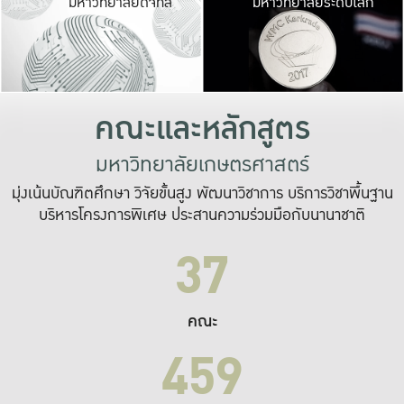
มหาวิทยาลัยดิจิทัล
มหาวิทยาลัยระดับโลก
เปลี่ยนแปลง และ
เพื่อทำงาน
ระบบสารสนเทศที่
คณะและหลักสูตร
มหาวิทยาลัยเกษตรศาสตร์
มุ่งเน้นบัณฑิตศึกษา วิจัยขั้นสูง พัฒนาวิชาการ บริการวิชาพื้นฐาน
บริหารโครงการพิเศษ ประสานความร่วมมือกับนานาชาติ
37
คณะ
459