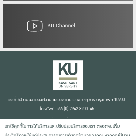
KU Channel
เลขที่ 50 ถนนงามวงศ์วาน แขวงลาดยาว เขตจตุจักร กรุงเทพฯ 10900
โทรศัพท์ +66 (0) 2942 8200-45
เงื่อนไขการใช้งานเว็บไซต์
เราใช้คุกกี้ในการให้บริการและปรับปรุงบริการของเรา ตลอดจนเพิ่ม
ข้อตกลงด้านสิทธิ์ใช้งาน
นโยบายความเป็นส่วนตัว
ประสิทธิภาพให้แก่ประสบการณ์การเรียกดูข้อมูลของคุณ หากคุณใช้งาน