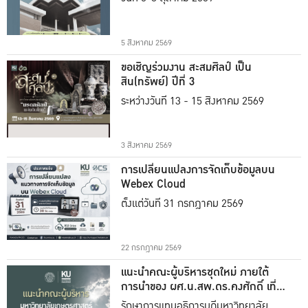
5 สิงหาคม 2569
ขอเชิญร่วมงาน สะสมศิลป์ เป็น
สิน(ทรัพย์) ปีที่ 3
ระหว่างวันที่ 13 - 15 สิงหาคม 2569
3 สิงหาคม 2569
การเปลี่ยนแปลงการจัดเก็บข้อมูลบน
Webex Cloud
ตั้งแต่วันที่ 31 กรกฎาคม 2569
22 กรกฎาคม 2569
แนะนำคณะผู้บริหารชุดใหม่ ภายใต้
การนำของ ผศ.น.สพ.ดร.คงศักดิ์ เที่ยง
ธรรม
รักษาการแทนอธิการบดีมหาวิทยาลัย