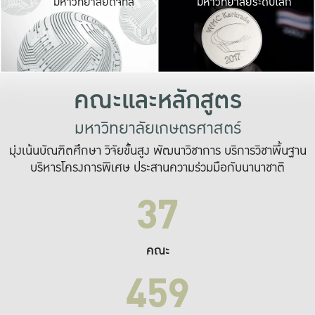
มหาวิทยาลัยดิจิทัล
มหาวิทยาลัยระดับโลก
เปลี่ยนแปลง และ
เพื่อทำงาน
ระบบสารสนเทศที่
คณะและหลักสูตร
มหาวิทยาลัยเกษตรศาสตร์
มุ่งเน้นบัณฑิตศึกษา วิจัยขั้นสูง พัฒนาวิชาการ บริการวิชาพื้นฐาน
บริหารโครงการพิเศษ ประสานความร่วมมือกับนานาชาติ
37
คณะ
459