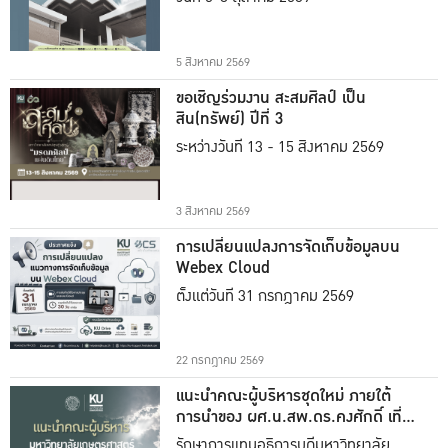
5 สิงหาคม 2569
ขอเชิญร่วมงาน สะสมศิลป์ เป็น
สิน(ทรัพย์) ปีที่ 3
ระหว่างวันที่ 13 - 15 สิงหาคม 2569
3 สิงหาคม 2569
การเปลี่ยนแปลงการจัดเก็บข้อมูลบน
Webex Cloud
ตั้งแต่วันที่ 31 กรกฎาคม 2569
22 กรกฎาคม 2569
แนะนำคณะผู้บริหารชุดใหม่ ภายใต้
การนำของ ผศ.น.สพ.ดร.คงศักดิ์ เที่ยง
ธรรม
รักษาการแทนอธิการบดีมหาวิทยาลัย