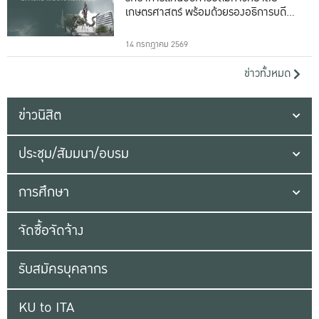
เกษตรศาสตร์ พร้อมด้วยรองอธิการบดีทั้ง
16 ท่าน
14 กรกฎาคม 2569
ข่าวทั้งหมด
ข่าวนิสิต
ประชุม/สัมมนา/อบรม
การศึกษา
จัดซื้อจัดจ้าง
รับสมัครบุคลากร
KU to ITA