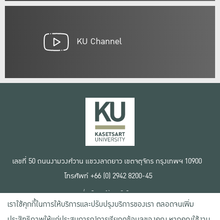
KU Channel
เลขที่ 50 ถนนงามวงศ์วาน แขวงลาดยาว เขตจตุจักร กรุงเทพฯ 10900
โทรศัพท์ +66 (0) 2942 8200-45
เงื่อนไขการใช้งานเว็บไซต์
เราใช้คุกกี้ในการให้บริการและปรับปรุงบริการของเรา ตลอดจนเพิ่ม
ข้อตกลงด้านสิทธิ์ใช้งาน
นโยบายความเป็นส่วนตัว
ประสิทธิภาพให้แก่ประสบการณ์การเรียกดูข้อมูลของคุณ หากคุณใช้งาน