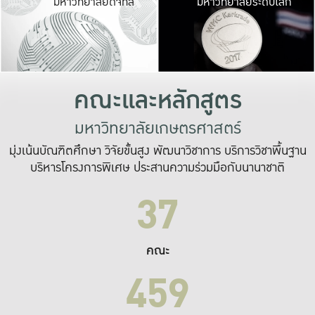
มหาวิทยาลัยดิจิทัล
มหาวิทยาลัยระดับโลก
เปลี่ยนแปลง และ
เพื่อทำงาน
ระบบสารสนเทศที่
คณะและหลักสูตร
มหาวิทยาลัยเกษตรศาสตร์
มุ่งเน้นบัณฑิตศึกษา วิจัยขั้นสูง พัฒนาวิชาการ บริการวิชาพื้นฐาน
บริหารโครงการพิเศษ ประสานความร่วมมือกับนานาชาติ
37
คณะ
459