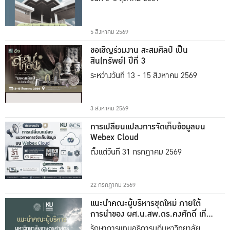
5 สิงหาคม 2569
ขอเชิญร่วมงาน สะสมศิลป์ เป็น
สิน(ทรัพย์) ปีที่ 3
ระหว่างวันที่ 13 - 15 สิงหาคม 2569
3 สิงหาคม 2569
การเปลี่ยนแปลงการจัดเก็บข้อมูลบน
Webex Cloud
ตั้งแต่วันที่ 31 กรกฎาคม 2569
22 กรกฎาคม 2569
แนะนำคณะผู้บริหารชุดใหม่ ภายใต้
การนำของ ผศ.น.สพ.ดร.คงศักดิ์ เที่ยง
ธรรม
รักษาการแทนอธิการบดีมหาวิทยาลัย