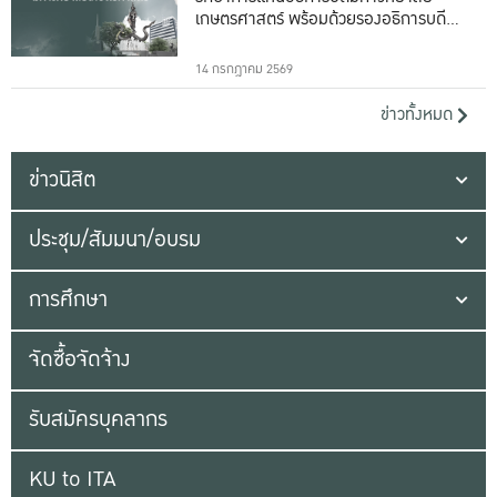
เกษตรศาสตร์ พร้อมด้วยรองอธิการบดีทั้ง
16 ท่าน
14 กรกฎาคม 2569
ข่าวทั้งหมด
ข่าวนิสิต
ประชุม/สัมมนา/อบรม
การศึกษา
จัดซื้อจัดจ้าง
รับสมัครบุคลากร
KU to ITA