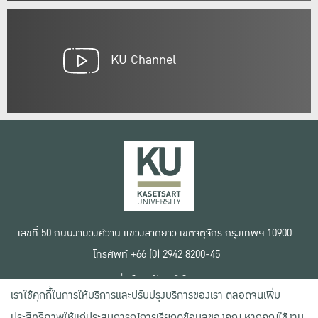
KU Channel
เลขที่ 50 ถนนงามวงศ์วาน แขวงลาดยาว เขตจตุจักร กรุงเทพฯ 10900
โทรศัพท์ +66 (0) 2942 8200-45
เงื่อนไขการใช้งานเว็บไซต์
เราใช้คุกกี้ในการให้บริการและปรับปรุงบริการของเรา ตลอดจนเพิ่ม
ข้อตกลงด้านสิทธิ์ใช้งาน
นโยบายความเป็นส่วนตัว
ประสิทธิภาพให้แก่ประสบการณ์การเรียกดูข้อมูลของคุณ หากคุณใช้งาน