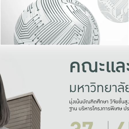
และความสุข
มองปัญหา
แก้ไขจากปั
และสร้างเครื
คณะและ
มหาวิทยาล
มุ่งเน้นบัณฑิตศึกษา วิจัยขั้น
ฐาน บริหารโครงการพิเศษ ปร