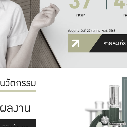
37
4
คณะ
ห
ข้อมูล ณ วันที่ 27 ตุลาคม พ.ศ. 2568
รายละเอีย
ะนวัตกรรม
ผลงาน