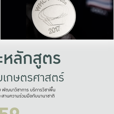
อย่างยั่งยืน
และผลักดันในการใช้ระบบส
ในภาพกว้าง
เพื่อการทำงานแบบ
ญหาจุดเล็กๆ
อข่ายขยายผล
สะดวก รวดเร
และนำไป
บริการด้าน AI อย
หลักสูตร
ัยเกษตรศาสตร์
สูง พัฒนาวิชาการ บริการวิชาพื้น
ะสานความร่วมมือกับนานาชาติ