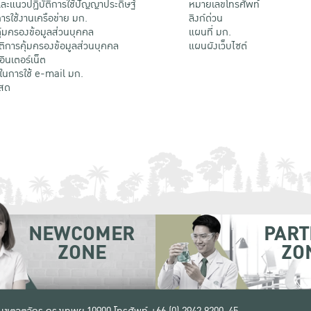
ะแนวปฏิบัติการใช้ปัญญาประดิษฐ์
หมายเลขโทรศัพท์
รใช้งานเครือข่าย มก.
ลิงก์ด่วน
้มครองข้อมูลส่วนบุคคล
แผนที่ มก.
ติการคุ้มครองข้อมูลส่วนบุคคล
แผนผังเว็บไซต์
้อินเตอร์เน็ต
ติในการใช้ e-mail มก.
สด
NEWCOMER
PART
ZONE
ZO
 เขตจตุจักร กรุงเทพฯ 10900
โทรศัพท์ +66 (0) 2942 8200-45