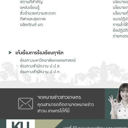
สถานที่สำคัญ
นโยบายแล
แหล่งเรียนรู้
นโยบายกา
สิ่งอำนวยความสะดวก
นโยบายคุ
กีฬาและสุขภาพ
แนวปฏิบั
ผลิตภัณฑ์ มก.
การเข้าใช
ข้อปฏิบั
ถ่ายทอด
แจ้งเรื่องการร้องเรียนทุจริต
ช่องทางมหาวิทยาลัยเกษตรศาสตร์
ช่องทางสำนักงาน ป.ป.ช.
ช่องทางสำนักงาน ป.ป.ท.
จดหมายข่าวชาวเกษตร
คุณสามารถติดตามจดหมายข่าว
ชาวม.เกษตรได้ที่นี่
เลขที่ 50 ถนนงามวงศ์วาน แขวงลาดยาว