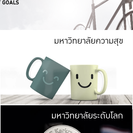
มหาวิทยาลัยความสุข
ย
สีเขียว
มหาวิทยาลัย
ก
สดใส หนาแน่น
ไม่ได้มีเป้าหมา
AN FOREST)
มหาวิทยาลัยชั้นนำทางด้านการว
ICULTURE)
แต่ KU มุ่งเน
าณ 1,400 ไร่
เพื่อสร้างคว
<< คลิก >>
ให้กับประชาชนใ
มหาวิทยาลัยระดับโลก
่อสังคม
มหาวิทยาลั
ามกินดีอยู่ดี
พร้อมที่จ