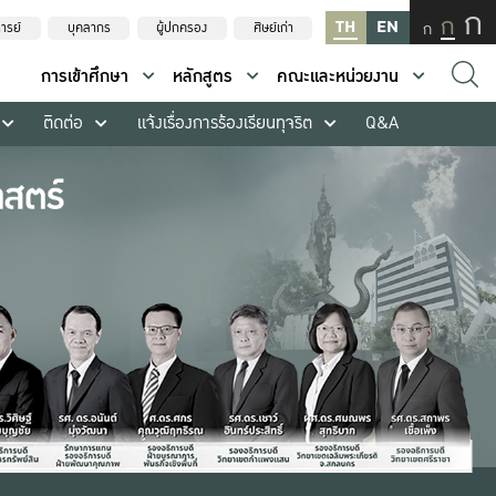
ก
ก
TH
EN
ก
ารย์
บุคลากร
ผู้ปกครอง
ศิษย์เก่า
การเข้าศึกษา
หลักสูตร
คณะและหน่วยงาน
ติดต่อ
แจ้งเรื่องการร้องเรียนทุจริต
Q&A