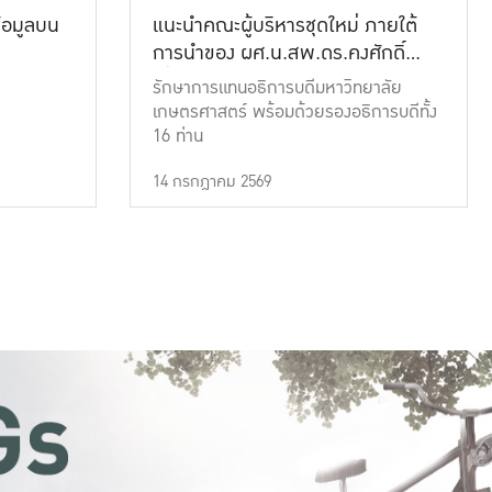
้อมูลบน
แนะนำคณะผู้บริหารชุดใหม่ ภายใต้
การนำของ ผศ.น.สพ.ดร.คงศักดิ์
เที่ยงธรรม
รักษาการแทนอธิการบดีมหาวิทยาลัย
เกษตรศาสตร์ พร้อมด้วยรองอธิการบดีทั้ง
16 ท่าน
14 กรกฎาคม 2569