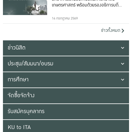
เกษตรศาสตร์ พร้อมด้วยรองอธิการบดีทั้ง
16 ท่าน
14 กรกฎาคม 2569
ข่าวทั้งหมด
ข่าวนิสิต
ประชุม/สัมมนา/อบรม
การศึกษา
จัดซื้อจัดจ้าง
รับสมัครบุคลากร
KU to ITA