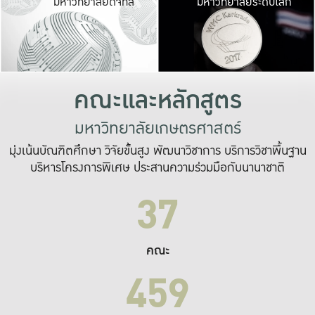
มหาวิทยาลัยดิจิทัล
มหาวิทยาลัยระดับโลก
เปลี่ยนแปลง และ
เพื่อทำงาน
ระบบสารสนเทศที่
คณะและหลักสูตร
มหาวิทยาลัยเกษตรศาสตร์
มุ่งเน้นบัณฑิตศึกษา วิจัยขั้นสูง พัฒนาวิชาการ บริการวิชาพื้นฐาน
บริหารโครงการพิเศษ ประสานความร่วมมือกับนานาชาติ
37
คณะ
459