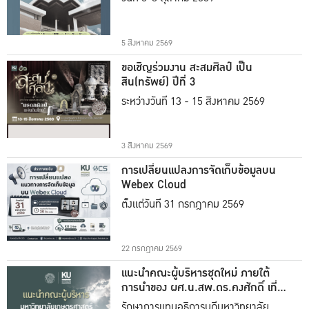
5 สิงหาคม 2569
ขอเชิญร่วมงาน สะสมศิลป์ เป็น
สิน(ทรัพย์) ปีที่ 3
ระหว่างวันที่ 13 - 15 สิงหาคม 2569
3 สิงหาคม 2569
การเปลี่ยนแปลงการจัดเก็บข้อมูลบน
Webex Cloud
ตั้งแต่วันที่ 31 กรกฎาคม 2569
22 กรกฎาคม 2569
แนะนำคณะผู้บริหารชุดใหม่ ภายใต้
การนำของ ผศ.น.สพ.ดร.คงศักดิ์ เที่ยง
ธรรม
รักษาการแทนอธิการบดีมหาวิทยาลัย