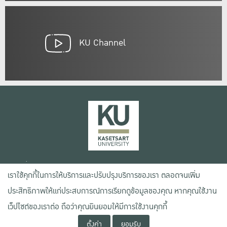
KU Channel
เลขที่ 50 ถนนงามวงศ์วาน แขวงลาดยาว เขตจตุจักร กรุงเทพฯ 10900
เราใช้คุกกี้ในการให้บริการและปรับปรุงบริการของเรา ตลอดจนเพิ่ม
โทรศัพท์ +66 (0) 2942 8200-45
ประสิทธิภาพให้แก่ประสบการณ์การเรียกดูข้อมูลของคุณ หากคุณใช้งาน
เงื่อนไขการใช้งานเว็บไซต์
เว็ปไซต์ของเราต่อ ถือว่าคุณยินยอมให้มีการใช้งานคุกกี้
ข้อตกลงด้านสิทธิ์ใช้งาน
ตั้งค่า
ยอมรับ
นโยบายความเป็นส่วนตัว