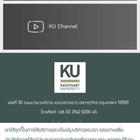
KU Channel
เลขที่ 50 ถนนงามวงศ์วาน แขวงลาดยาว เขตจตุจักร กรุงเทพฯ 10900
โทรศัพท์ +66 (0) 2942 8200-45
เงื่อนไขการใช้งานเว็บไซต์
เราใช้คุกกี้ในการให้บริการและปรับปรุงบริการของเรา ตลอดจนเพิ่ม
ข้อตกลงด้านสิทธิ์ใช้งาน
นโยบายความเป็นส่วนตัว
ประสิทธิภาพให้แก่ประสบการณ์การเรียกดูข้อมูลของคุณ หากคุณใช้งาน