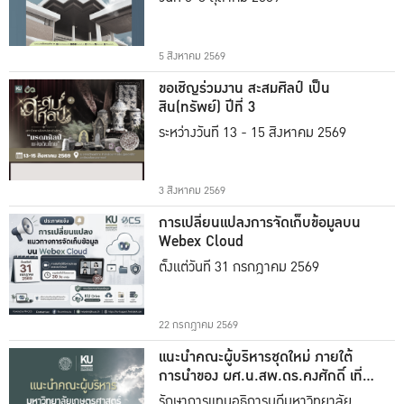
5 สิงหาคม 2569
ขอเชิญร่วมงาน สะสมศิลป์ เป็น
สิน(ทรัพย์) ปีที่ 3
ระหว่างวันที่ 13 - 15 สิงหาคม 2569
3 สิงหาคม 2569
การเปลี่ยนแปลงการจัดเก็บข้อมูลบน
Webex Cloud
ตั้งแต่วันที่ 31 กรกฎาคม 2569
22 กรกฎาคม 2569
แนะนำคณะผู้บริหารชุดใหม่ ภายใต้
การนำของ ผศ.น.สพ.ดร.คงศักดิ์ เที่ยง
ธรรม
รักษาการแทนอธิการบดีมหาวิทยาลัย