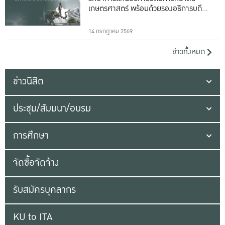
เกษตรศาสตร์ พร้อมด้วยรองอธิการบดีทั้ง
16 ท่าน
14 กรกฎาคม 2569
ข่าวทั้งหมด
ข่าวนิสิต
ประชุม/สัมมนา/อบรม
การศึกษา
จัดซื้อจัดจ้าง
รับสมัครบุคลากร
KU to ITA