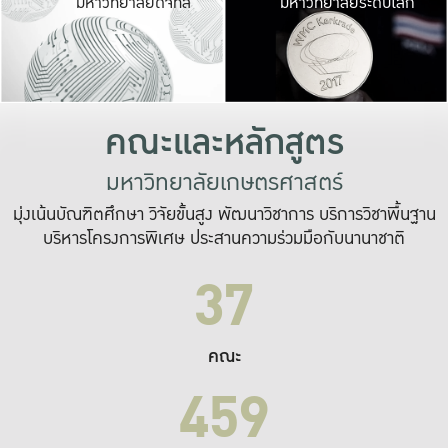
มหาวิทยาลัยดิจิทัล
มหาวิทยาลัยระดับโลก
เปลี่ยนแปลง และ
เพื่อทำงาน
ระบบสารสนเทศที่
คณะและหลักสูตร
มหาวิทยาลัยเกษตรศาสตร์
มุ่งเน้นบัณฑิตศึกษา วิจัยขั้นสูง พัฒนาวิชาการ บริการวิชาพื้นฐาน
บริหารโครงการพิเศษ ประสานความร่วมมือกับนานาชาติ
37
คณะ
459