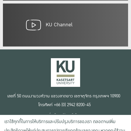
KU Channel
เลขที่ 50 ถนนงามวงศ์วาน แขวงลาดยาว เขตจตุจักร กรุงเทพฯ 10900
โทรศัพท์ +66 (0) 2942 8200-45
เงื่อนไขการใช้งานเว็บไซต์
เราใช้คุกกี้ในการให้บริการและปรับปรุงบริการของเรา ตลอดจนเพิ่ม
ข้อตกลงด้านสิทธิ์ใช้งาน
นโยบายความเป็นส่วนตัว
ประสิทธิภาพให้แก่ประสบการณ์การเรียกดูข้อมูลของคุณ หากคุณใช้งาน