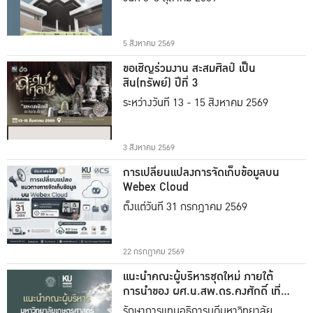
5 สิงหาคม 2569
ขอเชิญร่วมงาน สะสมศิลป์ เป็น
สิน(ทรัพย์) ปีที่ 3
ระหว่างวันที่ 13 - 15 สิงหาคม 2569
3 สิงหาคม 2569
การเปลี่ยนแปลงการจัดเก็บข้อมูลบน
Webex Cloud
ตั้งแต่วันที่ 31 กรกฎาคม 2569
22 กรกฎาคม 2569
แนะนำคณะผู้บริหารชุดใหม่ ภายใต้
การนำของ ผศ.น.สพ.ดร.คงศักดิ์ เที่ยง
ธรรม
รักษาการแทนอธิการบดีมหาวิทยาลัย