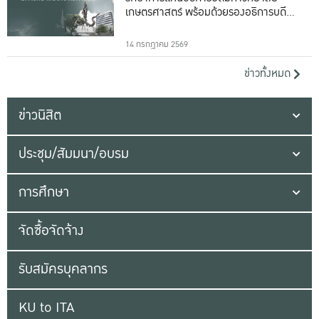
เกษตรศาสตร์ พร้อมด้วยรองอธิการบดีทั้ง
16 ท่าน
14 กรกฎาคม 2569
ข่าวทั้งหมด
ข่าวนิสิต
ประชุม/สัมมนา/อบรม
การศึกษา
จัดซื้อจัดจ้าง
รับสมัครบุคลากร
KU to ITA