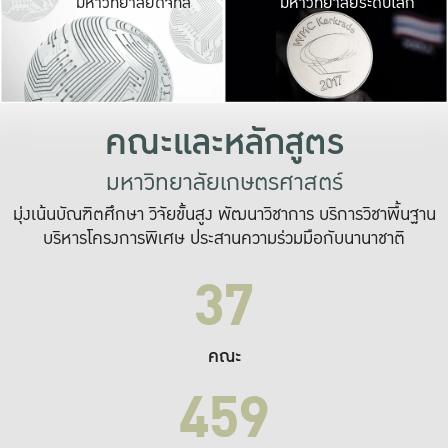
มหาวิทยาลัยดิจิทัล
มหาวิทยาลัยระดับโลก
เปลี่ยนแปลง และ
เพื่อทำงาน
ระบบสารสนเทศที่
คณะและหลักสูตร
มหาวิทยาลัยเกษตรศาสตร์
มุ่งเน้นบัณฑิตศึกษา วิจัยขั้นสูง พัฒนาวิชาการ บริการวิชาพื้นฐาน
บริหารโครงการพิเศษ ประสานความร่วมมือกับนานาชาติ
37
คณะ
459