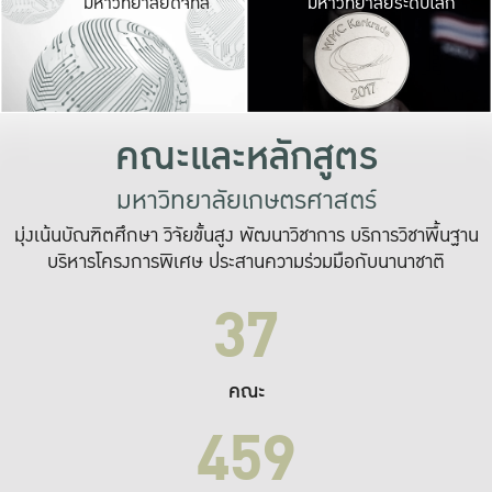
มหาวิทยาลัยดิจิทัล
มหาวิทยาลัยระดับโลก
เปลี่ยนแปลง และ
เพื่อทำงาน
ระบบสารสนเทศที่
คณะและหลักสูตร
มหาวิทยาลัยเกษตรศาสตร์
มุ่งเน้นบัณฑิตศึกษา วิจัยขั้นสูง พัฒนาวิชาการ บริการวิชาพื้นฐาน
บริหารโครงการพิเศษ ประสานความร่วมมือกับนานาชาติ
37
คณะ
459