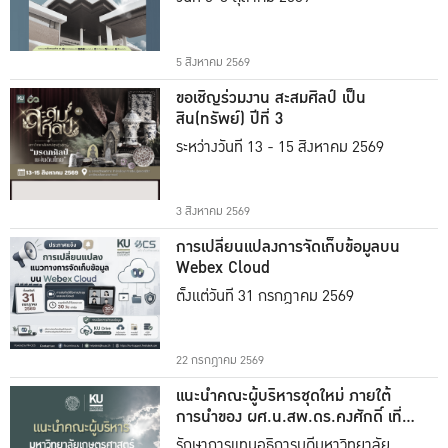
5 สิงหาคม 2569
ขอเชิญร่วมงาน สะสมศิลป์ เป็น
สิน(ทรัพย์) ปีที่ 3
ระหว่างวันที่ 13 - 15 สิงหาคม 2569
3 สิงหาคม 2569
การเปลี่ยนแปลงการจัดเก็บข้อมูลบน
Webex Cloud
ตั้งแต่วันที่ 31 กรกฎาคม 2569
22 กรกฎาคม 2569
แนะนำคณะผู้บริหารชุดใหม่ ภายใต้
การนำของ ผศ.น.สพ.ดร.คงศักดิ์ เที่ยง
ธรรม
รักษาการแทนอธิการบดีมหาวิทยาลัย