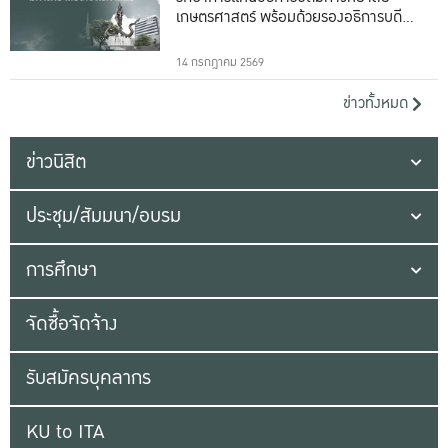
เกษตรศาสตร์ พร้อมด้วยรองอธิการบดีทั้ง
16 ท่าน
14 กรกฎาคม 2569
ข่าวทั้งหมด
ข่าวนิสิต
ประชุม/สัมมนา/อบรม
การศึกษา
จัดซื้อจัดจ้าง
รับสมัครบุคลากร
KU to ITA