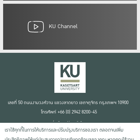
KU Channel
เลขที่ 50 ถนนงามวงศ์วาน แขวงลาดยาว เขตจตุจักร กรุงเทพฯ 10900
โทรศัพท์ +66 (0) 2942 8200-45
เงื่อนไขการใช้งานเว็บไซต์
เราใช้คุกกี้ในการให้บริการและปรับปรุงบริการของเรา ตลอดจนเพิ่ม
ข้อตกลงด้านสิทธิ์ใช้งาน
นโยบายความเป็นส่วนตัว
ประสิทธิภาพให้แก่ประสบการณ์การเรียกดูข้อมูลของคุณ หากคุณใช้งาน