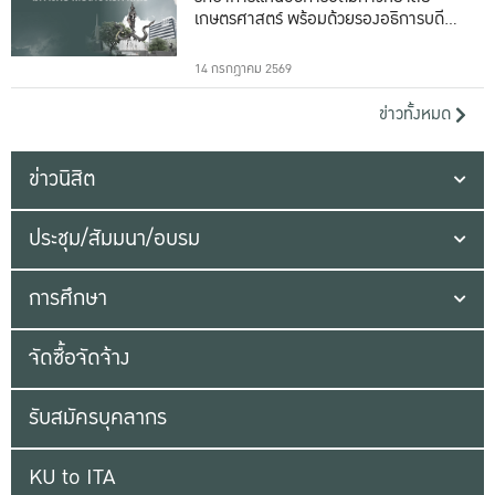
เกษตรศาสตร์ พร้อมด้วยรองอธิการบดีทั้ง
16 ท่าน
14 กรกฎาคม 2569
ข่าวทั้งหมด
ข่าวนิสิต
ประชุม/สัมมนา/อบรม
การศึกษา
จัดซื้อจัดจ้าง
รับสมัครบุคลากร
KU to ITA