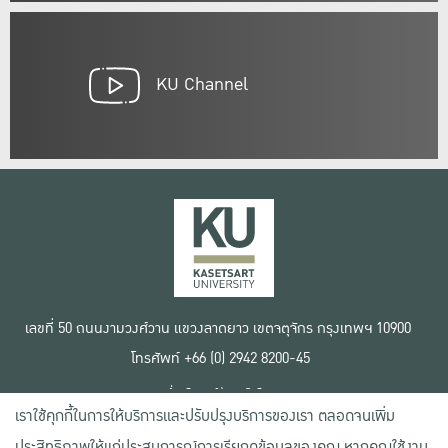
KU Channel
เลขที่ 50 ถนนงามวงศ์วาน แขวงลาดยาว เขตจตุจักร กรุงเทพฯ 10900
โทรศัพท์ +66 (0) 2942 8200-45
เงื่อนไขการใช้งานเว็บไซต์
เราใช้คุกกี้ในการให้บริการและปรับปรุงบริการของเรา ตลอดจนเพิ่ม
ข้อตกลงด้านสิทธิ์ใช้งาน
นโยบายความเป็นส่วนตัว
ประสิทธิภาพให้แก่ประสบการณ์การเรียกดูข้อมูลของคุณ หากคุณใช้งาน