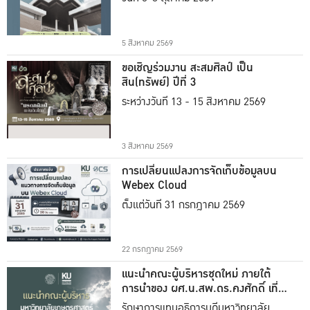
5 สิงหาคม 2569
ขอเชิญร่วมงาน สะสมศิลป์ เป็น
สิน(ทรัพย์) ปีที่ 3
ระหว่างวันที่ 13 - 15 สิงหาคม 2569
3 สิงหาคม 2569
การเปลี่ยนแปลงการจัดเก็บข้อมูลบน
Webex Cloud
ตั้งแต่วันที่ 31 กรกฎาคม 2569
22 กรกฎาคม 2569
แนะนำคณะผู้บริหารชุดใหม่ ภายใต้
การนำของ ผศ.น.สพ.ดร.คงศักดิ์ เที่ยง
ธรรม
รักษาการแทนอธิการบดีมหาวิทยาลัย