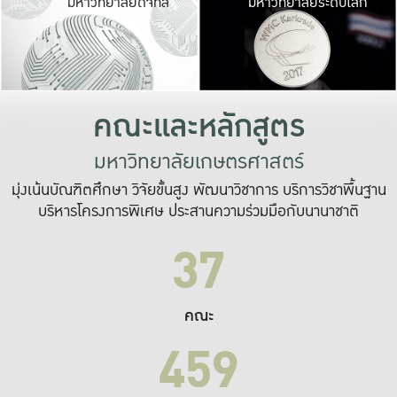
มหาวิทยาลัยดิจิทัล
มหาวิทยาลัยระดับโลก
เปลี่ยนแปลง และ
เพื่อทำงาน
ระบบสารสนเทศที่
คณะและหลักสูตร
มหาวิทยาลัยเกษตรศาสตร์
มุ่งเน้นบัณฑิตศึกษา วิจัยขั้นสูง พัฒนาวิชาการ บริการวิชาพื้นฐาน
บริหารโครงการพิเศษ ประสานความร่วมมือกับนานาชาติ
37
คณะ
459