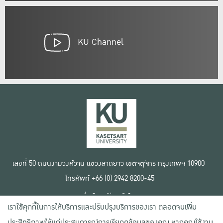
KU Channel
เลขที่ 50 ถนนงามวงศ์วาน แขวงลาดยาว เขตจตุจักร กรุงเทพฯ 10900
โทรศัพท์ +66 (0) 2942 8200-45
เงื่อนไขการใช้งานเว็บไซต์
เราใช้คุกกี้ในการให้บริการและปรับปรุงบริการของเรา ตลอดจนเพิ่ม
ข้อตกลงด้านสิทธิ์ใช้งาน
นโยบายความเป็นส่วนตัว
ประสิทธิภาพให้แก่ประสบการณ์การเรียกดูข้อมูลของคุณ หากคุณใช้งาน