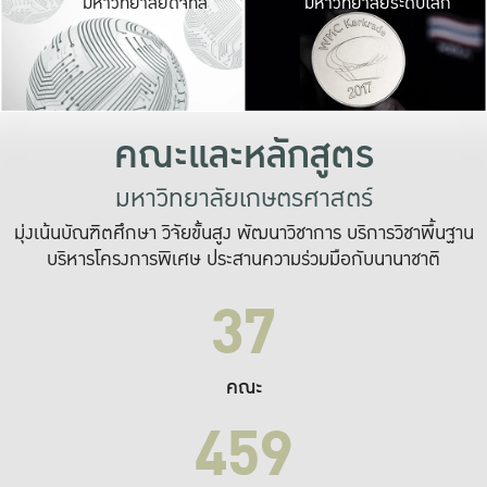
มหาวิทยาลัยดิจิทัล
มหาวิทยาลัยระดับโลก
เปลี่ยนแปลง และ
เพื่อทำงาน
ระบบสารสนเทศที่
คณะและหลักสูตร
มหาวิทยาลัยเกษตรศาสตร์
มุ่งเน้นบัณฑิตศึกษา วิจัยขั้นสูง พัฒนาวิชาการ บริการวิชาพื้นฐาน
บริหารโครงการพิเศษ ประสานความร่วมมือกับนานาชาติ
37
คณะ
459