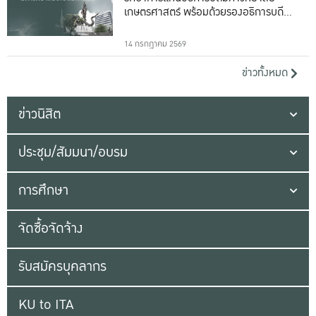
เกษตรศาสตร์ พร้อมด้วยรองอธิการบดีทั้ง
16 ท่าน
14 กรกฎาคม 2569
ข่าวทั้งหมด
ข่าวนิสิต
ประชุม/สัมมนา/อบรม
การศึกษา
จัดซื้อจัดจ้าง
รับสมัครบุคลากร
KU to ITA