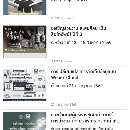
5 สิงหาคม 2569
ขอเชิญร่วมงาน สะสมศิลป์ เป็น
สิน(ทรัพย์) ปีที่ 3
ระหว่างวันที่ 13 - 15 สิงหาคม 2569
3 สิงหาคม 2569
การเปลี่ยนแปลงการจัดเก็บข้อมูลบน
Webex Cloud
ตั้งแต่วันที่ 31 กรกฎาคม 2569
22 กรกฎาคม 2569
แนะนำคณะผู้บริหารชุดใหม่ ภายใต้
การนำของ ผศ.น.สพ.ดร.คงศักดิ์ เที่ยง
ธรรม
รักษาการแทนอธิการบดีมหาวิทยาลัย