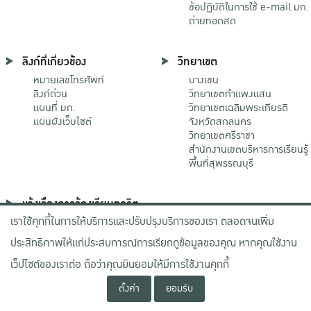
ข้อปฏิบัติในการใช้ e-mail มก.
ถ่ายทอดสด
ลิงก์ที่เกี่ยวข้อง
วิทยาเขต
หมายเลขโทรศัพท์
บางเขน
ลิงก์ด่วน
วิทยาเขตกําแพงแสน
แผนที่ มก.
วิทยาเขตเฉลิมพระเกียรติ
แผนผังเว็บไซต์
จังหวัดสกลนคร
วิทยาเขตศรีราชา
สำนักงานเขตบริหารการเรียนรู้
พื้นที่สุพรรณบุรี
แจ้งเรื่องการร้องเรียนทุจริต
เราใช้คุกกี้ในการให้บริการและปรับปรุงบริการของเรา ตลอดจนเพิ่ม
ช่องทางมหาวิทยาลัย
เกษตรศาสตร์
ประสิทธิภาพให้แก่ประสบการณ์การเรียกดูข้อมูลของคุณ หากคุณใช้งาน
ช่องทางสำนักงาน ป.ป.ช.
ช่องทางสำนักงาน ป.ป.ท.
เว็ปไซต์ของเราต่อ ถือว่าคุณยินยอมให้มีการใช้งานคุกกี้
ตั้งค่า
ยอมรับ