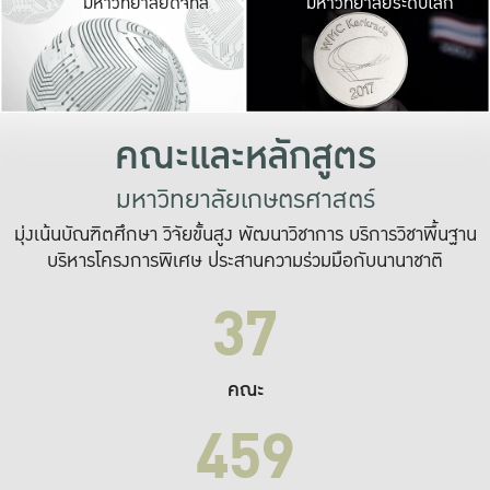
มหาวิทยาลัยดิจิทัล
มหาวิทยาลัยระดับโลก
เปลี่ยนแปลง และ
เพื่อทำงาน
ระบบสารสนเทศที่
คณะและหลักสูตร
มหาวิทยาลัยเกษตรศาสตร์
มุ่งเน้นบัณฑิตศึกษา วิจัยขั้นสูง พัฒนาวิชาการ บริการวิชาพื้นฐาน
บริหารโครงการพิเศษ ประสานความร่วมมือกับนานาชาติ
37
คณะ
459