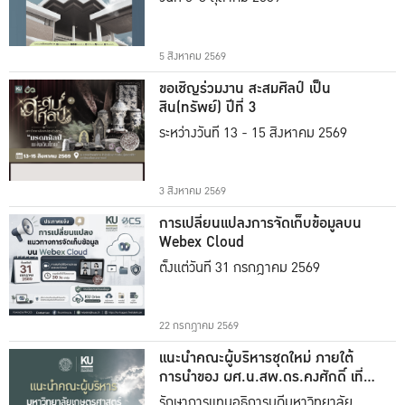
5 สิงหาคม 2569
ขอเชิญร่วมงาน สะสมศิลป์ เป็น
สิน(ทรัพย์) ปีที่ 3
ระหว่างวันที่ 13 - 15 สิงหาคม 2569
3 สิงหาคม 2569
การเปลี่ยนแปลงการจัดเก็บข้อมูลบน
Webex Cloud
ตั้งแต่วันที่ 31 กรกฎาคม 2569
22 กรกฎาคม 2569
แนะนำคณะผู้บริหารชุดใหม่ ภายใต้
การนำของ ผศ.น.สพ.ดร.คงศักดิ์ เที่ยง
ธรรม
รักษาการแทนอธิการบดีมหาวิทยาลัย