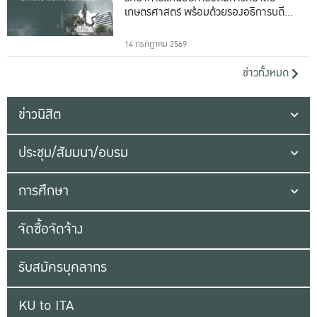
เกษตรศาสตร์ พร้อมด้วยรองอธิการบดีทั้ง
16 ท่าน
14 กรกฎาคม 2569
ข่าวทั้งหมด
ข่าวนิสิต
ประชุม/สัมมนา/อบรม
การศึกษา
จัดซื้อจัดจ้าง
รับสมัครบุคลากร
KU to ITA