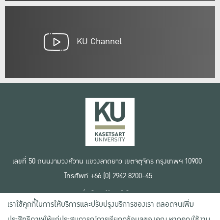
KU Channel
เลขที่ 50 ถนนงามวงศ์วาน แขวงลาดยาว เขตจตุจักร กรุงเทพฯ 10900
โทรศัพท์ +66 (0) 2942 8200-45
เงื่อนไขการใช้งานเว็บไซต์
เราใช้คุกกี้ในการให้บริการและปรับปรุงบริการของเรา ตลอดจนเพิ่ม
ข้อตกลงด้านสิทธิ์ใช้งาน
นโยบายความเป็นส่วนตัว
ประสิทธิภาพให้แก่ประสบการณ์การเรียกดูข้อมูลของคุณ หากคุณใช้งาน