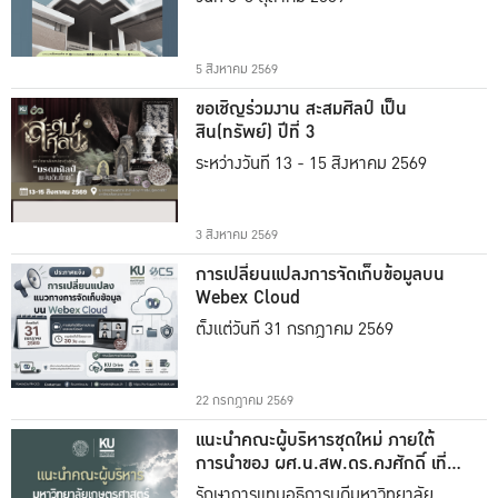
5 สิงหาคม 2569
ขอเชิญร่วมงาน สะสมศิลป์ เป็น
สิน(ทรัพย์) ปีที่ 3
ระหว่างวันที่ 13 - 15 สิงหาคม 2569
3 สิงหาคม 2569
การเปลี่ยนแปลงการจัดเก็บข้อมูลบน
Webex Cloud
ตั้งแต่วันที่ 31 กรกฎาคม 2569
22 กรกฎาคม 2569
แนะนำคณะผู้บริหารชุดใหม่ ภายใต้
การนำของ ผศ.น.สพ.ดร.คงศักดิ์ เที่ยง
ธรรม
รักษาการแทนอธิการบดีมหาวิทยาลัย