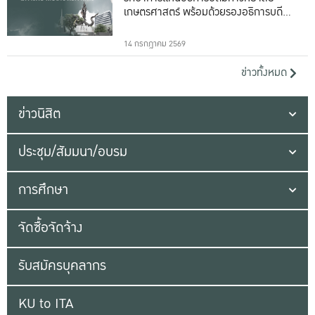
เกษตรศาสตร์ พร้อมด้วยรองอธิการบดีทั้ง
16 ท่าน
14 กรกฎาคม 2569
ข่าวทั้งหมด
ข่าวนิสิต
ประชุม/สัมมนา/อบรม
การศึกษา
จัดซื้อจัดจ้าง
รับสมัครบุคลากร
KU to ITA