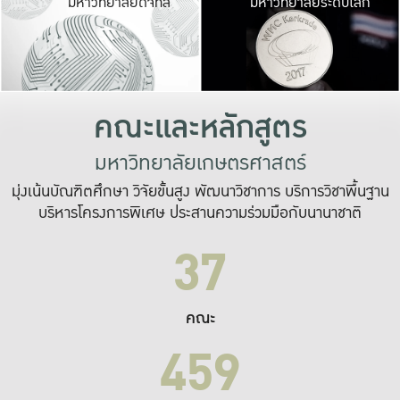
มหาวิทยาลัยดิจิทัล
มหาวิทยาลัยระดับโลก
เปลี่ยนแปลง และ
เพื่อทำงาน
ระบบสารสนเทศที่
คณะและหลักสูตร
มหาวิทยาลัยเกษตรศาสตร์
มุ่งเน้นบัณฑิตศึกษา วิจัยขั้นสูง พัฒนาวิชาการ บริการวิชาพื้นฐาน
บริหารโครงการพิเศษ ประสานความร่วมมือกับนานาชาติ
37
คณะ
459