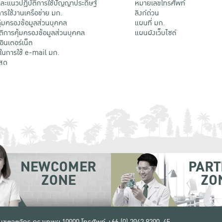
ะแนวปฏิบัติการใช้ปัญญาประดิษฐ์
หมายเลขโทรศัพท์
รใช้งานเครือข่าย มก.
ลิงก์ด่วน
้มครองข้อมูลส่วนบุคคล
แผนที่ มก.
ติการคุ้มครองข้อมูลส่วนบุคคล
แผนผังเว็บไซต์
้อินเตอร์เน็ต
ติในการใช้ e-mail มก.
สด
NEWCOMER
PART
ZONE
ZO
 เขตจตุจักร กรุงเทพฯ 10900
โทรศัพท์ +66 (0) 2942 8200-45