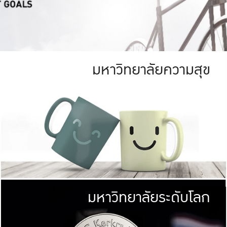
มหาวิทยาลัยความสุข
ย
สีเขียว
มหาวิทยาลัย
ก
สดใส หนาแน่น
ไม่ได้มีเป้าหมา
AN FOREST)
มหาวิทยาลัยชั้นนำทางด้านการว
ICULTURE)
แต่ KU มุ่งเน
าณ 1,400 ไร่
เพื่อสร้างคว
<< คลิก >>
ให้กับประชาชนใ
มหาวิทยาลัยระดับโลก
่อสังคม
มหาวิทยาลั
ามกินดีอยู่ดี
พร้อมที่จ