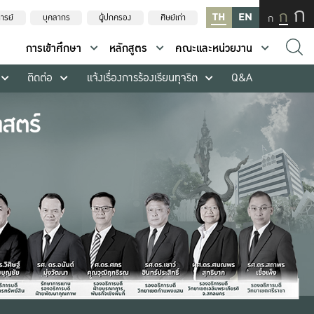
ก
ก
TH
EN
ก
ารย์
บุคลากร
ผู้ปกครอง
ศิษย์เก่า
การเข้าศึกษา
หลักสูตร
คณะและหน่วยงาน
ติดต่อ
แจ้งเรื่องการร้องเรียนทุจริต
Q&A