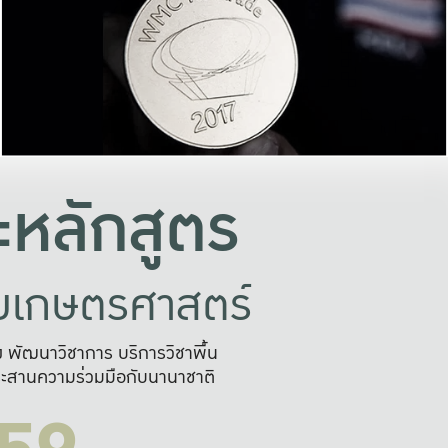
อย่างยั่งยืน
และผลักดันในการใช้ระบบส
ในภาพกว้าง
เพื่อการทำงานแบบ
ญหาจุดเล็กๆ
อข่ายขยายผล
สะดวก รวดเร
และนำไป
บริการด้าน AI อย
หลักสูตร
ัยเกษตรศาสตร์
สูง พัฒนาวิชาการ บริการวิชาพื้น
ะสานความร่วมมือกับนานาชาติ