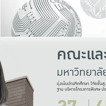
และความสุข
มองปัญหา
แก้ไขจากปั
และสร้างเครื
คณะและ
มหาวิทยาล
มุ่งเน้นบัณฑิตศึกษา วิจัยขั้น
ฐาน บริหารโครงการพิเศษ ปร