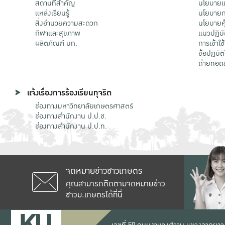
สถานที่สำคัญ
นโยบายแล
แหล่งเรียนรู้
นโยบายกา
สิ่งอำนวยความสะดวก
นโยบายคุ
กีฬาและสุขภาพ
แนวปฏิบั
ผลิตภัณฑ์ มก.
การเข้าใช
ข้อปฏิบั
ถ่ายทอด
แจ้งเรื่องการร้องเรียนทุจริต
ช่องทางมหาวิทยาลัยเกษตรศาสตร์
ช่องทางสำนักงาน ป.ป.ช.
ช่องทางสำนักงาน ป.ป.ท.
จดหมายข่าวชาวเกษตร
คุณสามารถติดตามจดหมายข่าว
ชาวม.เกษตรได้ที่นี่
เลขที่ 50 ถนนงามวงศ์วาน แขวงลาดยาว