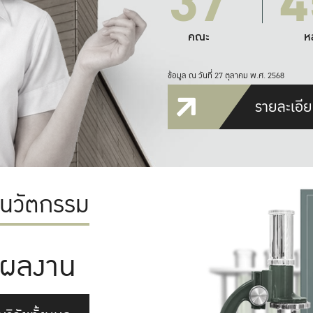
37
4
คณะ
ห
ข้อมูล ณ วันที่ 27 ตุลาคม พ.ศ. 2568
รายละเอีย
ะนวัตกรรม
ผลงาน