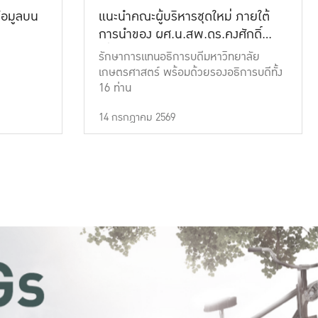
้อมูลบน
แนะนำคณะผู้บริหารชุดใหม่ ภายใต้
การนำของ ผศ.น.สพ.ดร.คงศักดิ์
เที่ยงธรรม
รักษาการแทนอธิการบดีมหาวิทยาลัย
เกษตรศาสตร์ พร้อมด้วยรองอธิการบดีทั้ง
16 ท่าน
14 กรกฎาคม 2569