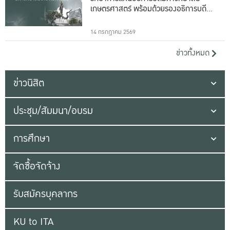
เกษตรศาสตร์ พร้อมด้วยรองอธิการบดีทั้ง
16 ท่าน
14 กรกฎาคม 2569
ข่าวทั้งหมด
ข่าวนิสิต
ประชุม/สัมมนา/อบรม
การศึกษา
จัดซื้อจัดจ้าง
รับสมัครบุคลากร
KU to ITA