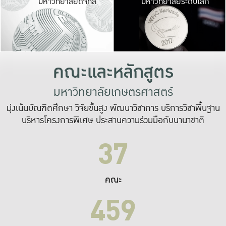
มหาวิทยาลัยดิจิทัล
มหาวิทยาลัยระดับโลก
เปลี่ยนแปลง และ
เพื่อทำงาน
ระบบสารสนเทศที่
คณะและหลักสูตร
มหาวิทยาลัยเกษตรศาสตร์
มุ่งเน้นบัณฑิตศึกษา วิจัยขั้นสูง พัฒนาวิชาการ บริการวิชาพื้นฐาน
บริหารโครงการพิเศษ ประสานความร่วมมือกับนานาชาติ
37
คณะ
459