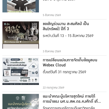
5 สิงหาคม 2569
ขอเชิญร่วมงาน สะสมศิลป์ เป็น
สิน(ทรัพย์) ปีที่ 3
ระหว่างวันที่ 13 - 15 สิงหาคม 2569
3 สิงหาคม 2569
การเปลี่ยนแปลงการจัดเก็บข้อมูลบน
Webex Cloud
ตั้งแต่วันที่ 31 กรกฎาคม 2569
22 กรกฎาคม 2569
แนะนำคณะผู้บริหารชุดใหม่ ภายใต้
การนำของ ผศ.น.สพ.ดร.คงศักดิ์ เที่ยง
ธรรม
รักษาการแทนอธิการบดีมหาวิทยาลัย