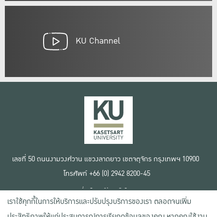
KU Channel
เลขที่ 50 ถนนงามวงศ์วาน แขวงลาดยาว เขตจตุจักร กรุงเทพฯ 10900
โทรศัพท์ +66 (0) 2942 8200-45
เงื่อนไขการใช้งานเว็บไซต์
เราใช้คุกกี้ในการให้บริการและปรับปรุงบริการของเรา ตลอดจนเพิ่ม
ข้อตกลงด้านสิทธิ์ใช้งาน
นโยบายความเป็นส่วนตัว
ประสิทธิภาพให้แก่ประสบการณ์การเรียกดูข้อมูลของคุณ หากคุณใช้งาน