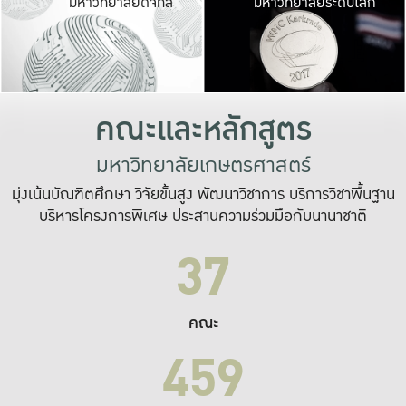
มหาวิทยาลัยดิจิทัล
มหาวิทยาลัยระดับโลก
เปลี่ยนแปลง และ
เพื่อทำงาน
ระบบสารสนเทศที่
คณะและหลักสูตร
มหาวิทยาลัยเกษตรศาสตร์
มุ่งเน้นบัณฑิตศึกษา วิจัยขั้นสูง พัฒนาวิชาการ บริการวิชาพื้นฐาน
บริหารโครงการพิเศษ ประสานความร่วมมือกับนานาชาติ
37
คณะ
459