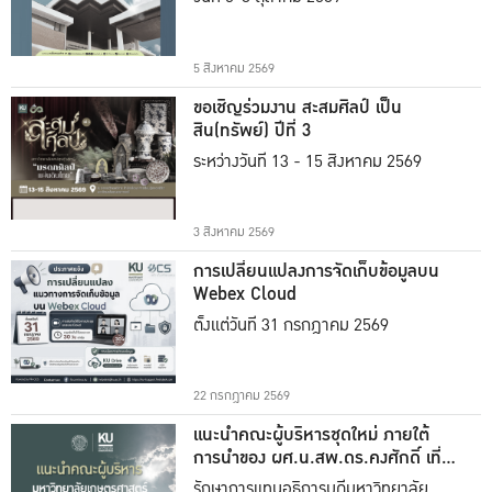
5 สิงหาคม 2569
ขอเชิญร่วมงาน สะสมศิลป์ เป็น
สิน(ทรัพย์) ปีที่ 3
ระหว่างวันที่ 13 - 15 สิงหาคม 2569
3 สิงหาคม 2569
การเปลี่ยนแปลงการจัดเก็บข้อมูลบน
Webex Cloud
ตั้งแต่วันที่ 31 กรกฎาคม 2569
22 กรกฎาคม 2569
แนะนำคณะผู้บริหารชุดใหม่ ภายใต้
การนำของ ผศ.น.สพ.ดร.คงศักดิ์ เที่ยง
ธรรม
รักษาการแทนอธิการบดีมหาวิทยาลัย