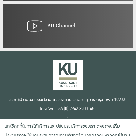
KU Channel
เลขที่ 50 ถนนงามวงศ์วาน แขวงลาดยาว เขตจตุจักร กรุงเทพฯ 10900
โทรศัพท์ +66 (0) 2942 8200-45
เงื่อนไขการใช้งานเว็บไซต์
เราใช้คุกกี้ในการให้บริการและปรับปรุงบริการของเรา ตลอดจนเพิ่ม
ข้อตกลงด้านสิทธิ์ใช้งาน
นโยบายความเป็นส่วนตัว
ประสิทธิภาพให้แก่ประสบการณ์การเรียกดูข้อมูลของคุณ หากคุณใช้งาน