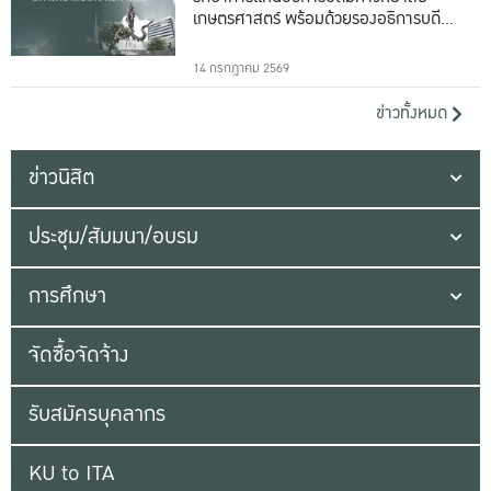
เกษตรศาสตร์ พร้อมด้วยรองอธิการบดีทั้ง
16 ท่าน
14 กรกฎาคม 2569
ข่าวทั้งหมด
ข่าวนิสิต
ประชุม/สัมมนา/อบรม
การศึกษา
จัดซื้อจัดจ้าง
รับสมัครบุคลากร
KU to ITA