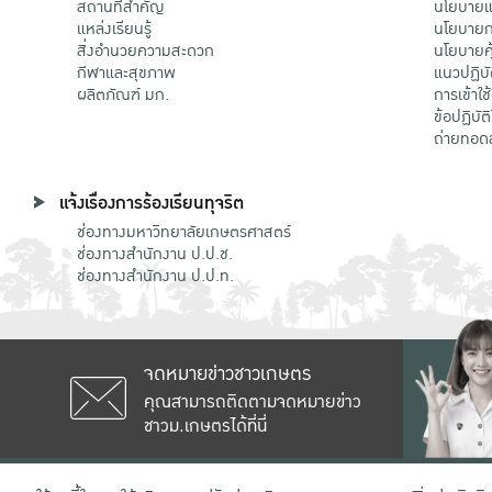
สถานที่สำคัญ
นโยบายแล
แหล่งเรียนรู้
นโยบายกา
สิ่งอำนวยความสะดวก
นโยบายคุ
กีฬาและสุขภาพ
แนวปฏิบั
ผลิตภัณฑ์ มก.
การเข้าใช
ข้อปฏิบั
ถ่ายทอด
แจ้งเรื่องการร้องเรียนทุจริต
ช่องทางมหาวิทยาลัยเกษตรศาสตร์
ช่องทางสำนักงาน ป.ป.ช.
ช่องทางสำนักงาน ป.ป.ท.
จดหมายข่าวชาวเกษตร
คุณสามารถติดตามจดหมายข่าว
ชาวม.เกษตรได้ที่นี่
เลขที่ 50 ถนนงามวงศ์วาน แขวงลาดยาว