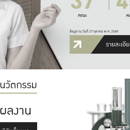
37
4
คณะ
ห
ข้อมูล ณ วันที่ 27 ตุลาคม พ.ศ. 2568
รายละเอีย
ะนวัตกรรม
ผลงาน