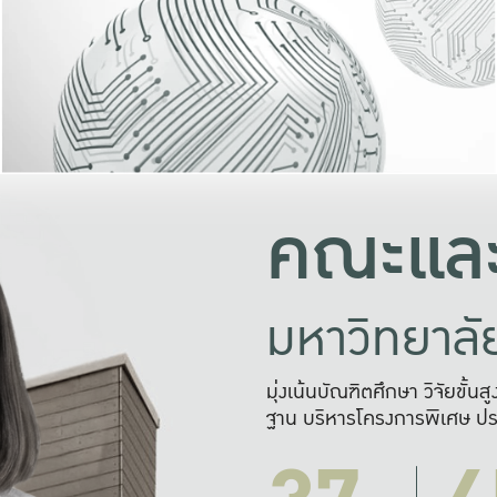
และความสุข
มองปัญหา
แก้ไขจากปั
และสร้างเครื
คณะและ
มหาวิทยาล
มุ่งเน้นบัณฑิตศึกษา วิจัยขั้น
ฐาน บริหารโครงการพิเศษ ปร