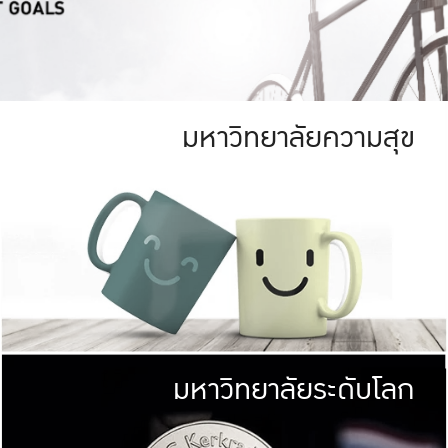
มหาวิทยาลัยความสุข
ย
สีเขียว
มหาวิทยาลัย
ก
สดใส หนาแน่น
ไม่ได้มีเป้าหมา
AN FOREST)
มหาวิทยาลัยชั้นนำทางด้านการว
ICULTURE)
แต่ KU มุ่งเน
าณ 1,400 ไร่
เพื่อสร้างคว
<< คลิก >>
ให้กับประชาชนใ
มหาวิทยาลัยระดับโลก
่อสังคม
มหาวิทยาลั
ามกินดีอยู่ดี
พร้อมที่จ