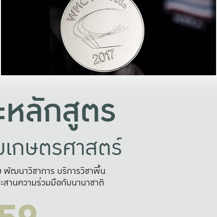
อย่างยั่งยืน
และผลักดันในการใช้ระบบส
ในภาพกว้าง
เพื่อการทำงานแบบ
ญหาจุดเล็กๆ
อข่ายขยายผล
สะดวก รวดเร
และนำไป
บริการด้าน AI อย
หลักสูตร
ัยเกษตรศาสตร์
สูง พัฒนาวิชาการ บริการวิชาพื้น
ะสานความร่วมมือกับนานาชาติ