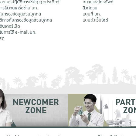
ะแนวปฏิบัติการใช้ปัญญาประดิษฐ์
หมายเลขโทรศัพท์
รใช้งานเครือข่าย มก.
ลิงก์ด่วน
้มครองข้อมูลส่วนบุคคล
แผนที่ มก.
ติการคุ้มครองข้อมูลส่วนบุคคล
แผนผังเว็บไซต์
้อินเตอร์เน็ต
ติในการใช้ e-mail มก.
สด
NEWCOMER
PART
ZONE
ZO
 เขตจตุจักร กรุงเทพฯ 10900
โทรศัพท์ +66 (0) 2942 8200-45