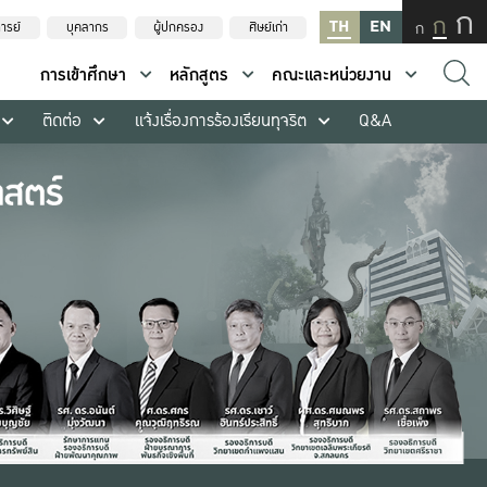
ก
ก
TH
EN
ก
ารย์
บุคลากร
ผู้ปกครอง
ศิษย์เก่า
การเข้าศึกษา
หลักสูตร
คณะและหน่วยงาน
ติดต่อ
แจ้งเรื่องการร้องเรียนทุจริต
Q&A