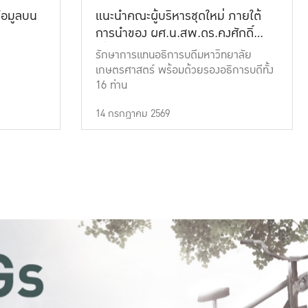
้อมูลบน
แนะนำคณะผู้บริหารชุดใหม่ ภายใต้
การนำของ ผศ.น.สพ.ดร.คงศักดิ์
เที่ยงธรรม
รักษาการแทนอธิการบดีมหาวิทยาลัย
เกษตรศาสตร์ พร้อมด้วยรองอธิการบดีทั้ง
16 ท่าน
14 กรกฎาคม 2569