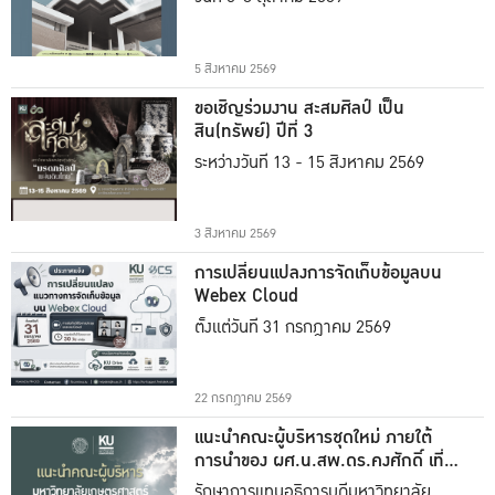
5 สิงหาคม 2569
ขอเชิญร่วมงาน สะสมศิลป์ เป็น
สิน(ทรัพย์) ปีที่ 3
ระหว่างวันที่ 13 - 15 สิงหาคม 2569
3 สิงหาคม 2569
การเปลี่ยนแปลงการจัดเก็บข้อมูลบน
Webex Cloud
ตั้งแต่วันที่ 31 กรกฎาคม 2569
22 กรกฎาคม 2569
แนะนำคณะผู้บริหารชุดใหม่ ภายใต้
การนำของ ผศ.น.สพ.ดร.คงศักดิ์ เที่ยง
ธรรม
รักษาการแทนอธิการบดีมหาวิทยาลัย