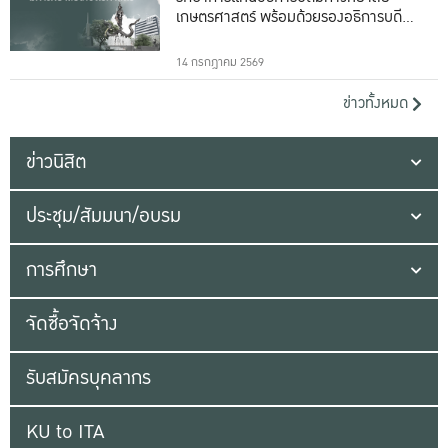
เกษตรศาสตร์ พร้อมด้วยรองอธิการบดีทั้ง
16 ท่าน
14 กรกฎาคม 2569
ข่าวทั้งหมด
ข่าวนิสิต
ประชุม/สัมมนา/อบรม
การศึกษา
จัดซื้อจัดจ้าง
รับสมัครบุคลากร
KU to ITA