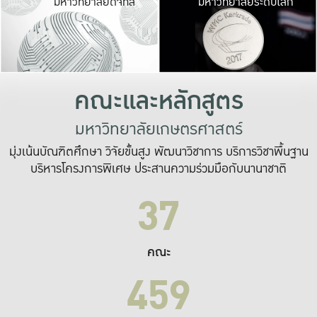
มหาวิทยาลัยดิจิทัล
มหาวิทยาลัยระดับโลก
เปลี่ยนแปลง และ
เพื่อทำงาน
ระบบสารสนเทศที่
คณะและหลักสูตร
มหาวิทยาลัยเกษตรศาสตร์
มุ่งเน้นบัณฑิตศึกษา วิจัยขั้นสูง พัฒนาวิชาการ บริการวิชาพื้นฐาน
บริหารโครงการพิเศษ ประสานความร่วมมือกับนานาชาติ
37
คณะ
459