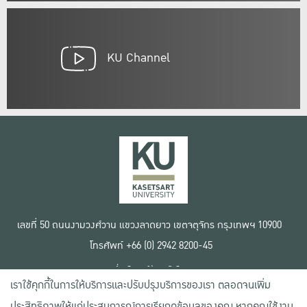
KU Channel
เลขที่ 50 ถนนงามวงศ์วาน แขวงลาดยาว เขตจตุจักร กรุงเทพฯ 10900
โทรศัพท์ +66 (0) 2942 8200-45
เงื่อนไขการใช้งานเว็บไซต์
เราใช้คุกกี้ในการให้บริการและปรับปรุงบริการของเรา ตลอดจนเพิ่ม
ข้อตกลงด้านสิทธิ์ใช้งาน
นโยบายความเป็นส่วนตัว
ประสิทธิภาพให้แก่ประสบการณ์การเรียกดูข้อมูลของคุณ หากคุณใช้งาน