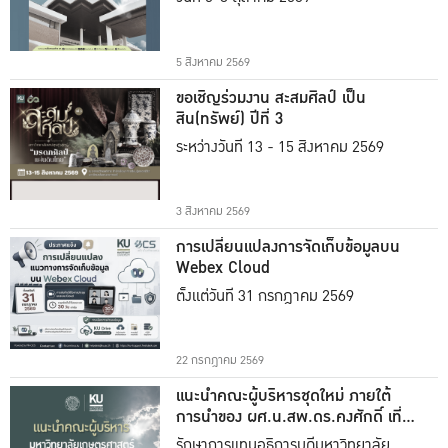
5 สิงหาคม 2569
ขอเชิญร่วมงาน สะสมศิลป์ เป็น
สิน(ทรัพย์) ปีที่ 3
ระหว่างวันที่ 13 - 15 สิงหาคม 2569
3 สิงหาคม 2569
การเปลี่ยนแปลงการจัดเก็บข้อมูลบน
Webex Cloud
ตั้งแต่วันที่ 31 กรกฎาคม 2569
22 กรกฎาคม 2569
แนะนำคณะผู้บริหารชุดใหม่ ภายใต้
การนำของ ผศ.น.สพ.ดร.คงศักดิ์ เที่ยง
ธรรม
รักษาการแทนอธิการบดีมหาวิทยาลัย