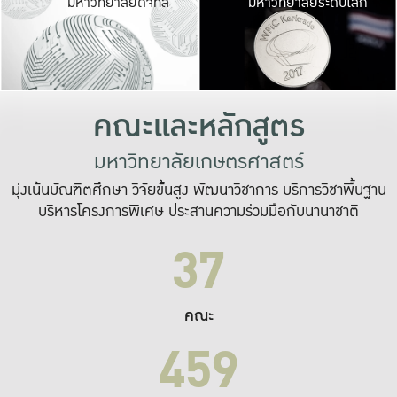
มหาวิทยาลัยดิจิทัล
มหาวิทยาลัยระดับโลก
เปลี่ยนแปลง และ
เพื่อทำงาน
ระบบสารสนเทศที่
คณะและหลักสูตร
มหาวิทยาลัยเกษตรศาสตร์
มุ่งเน้นบัณฑิตศึกษา วิจัยขั้นสูง พัฒนาวิชาการ บริการวิชาพื้นฐาน
บริหารโครงการพิเศษ ประสานความร่วมมือกับนานาชาติ
37
คณะ
459