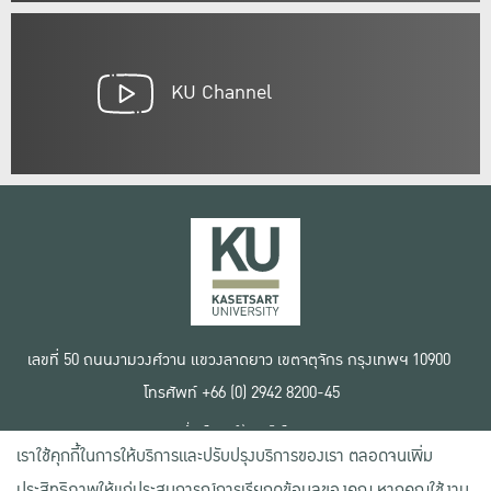
KU Channel
เลขที่ 50 ถนนงามวงศ์วาน แขวงลาดยาว เขตจตุจักร กรุงเทพฯ 10900
โทรศัพท์ +66 (0) 2942 8200-45
เงื่อนไขการใช้งานเว็บไซต์
เราใช้คุกกี้ในการให้บริการและปรับปรุงบริการของเรา ตลอดจนเพิ่ม
ข้อตกลงด้านสิทธิ์ใช้งาน
นโยบายความเป็นส่วนตัว
ประสิทธิภาพให้แก่ประสบการณ์การเรียกดูข้อมูลของคุณ หากคุณใช้งาน