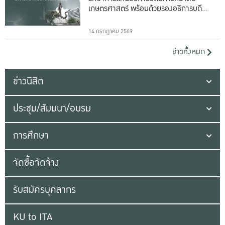
เกษตรศาสตร์ พร้อมด้วยรองอธิการบดีทั้ง
16 ท่าน
14 กรกฎาคม 2569
ข่าวทั้งหมด
ข่าวนิสิต
ประชุม/สัมมนา/อบรม
การศึกษา
จัดซื้อจัดจ้าง
รับสมัครบุคลากร
KU to ITA