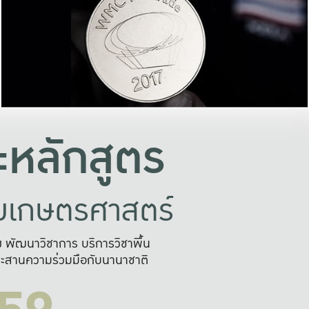
อย่างยั่งยืน
และผลักดันในการใช้ระบบส
ในภาพกว้าง
เพื่อการทำงานแบบ
ญหาจุดเล็กๆ
อข่ายขยายผล
สะดวก รวดเร
และนำไป
บริการด้าน AI อย
หลักสูตร
ัยเกษตรศาสตร์
สูง พัฒนาวิชาการ บริการวิชาพื้น
ะสานความร่วมมือกับนานาชาติ