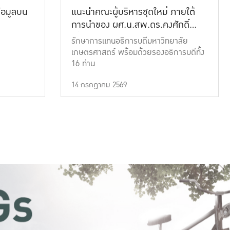
้อมูลบน
แนะนำคณะผู้บริหารชุดใหม่ ภายใต้
การนำของ ผศ.น.สพ.ดร.คงศักดิ์
เที่ยงธรรม
รักษาการแทนอธิการบดีมหาวิทยาลัย
เกษตรศาสตร์ พร้อมด้วยรองอธิการบดีทั้ง
16 ท่าน
14 กรกฎาคม 2569