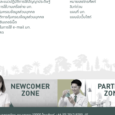
ะแนวปฏิบัติการใช้ปัญญาประดิษฐ์
หมายเลขโทรศัพท์
รใช้งานเครือข่าย มก.
ลิงก์ด่วน
้มครองข้อมูลส่วนบุคคล
แผนที่ มก.
ติการคุ้มครองข้อมูลส่วนบุคคล
แผนผังเว็บไซต์
้อินเตอร์เน็ต
ติในการใช้ e-mail มก.
สด
NEWCOMER
PART
ZONE
ZO
 เขตจตุจักร กรุงเทพฯ 10900
โทรศัพท์ +66 (0) 2942 8200-45