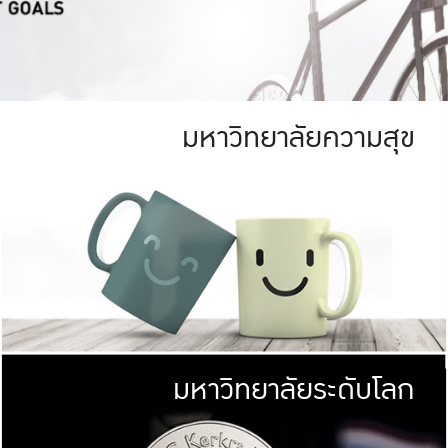
มหาวิทยาลัยความสุข
ย
สีเขียว
มหาวิทยาลัย
ก
สดใส หนาแน่น
ไม่ได้มีเป้าหมา
AN FOREST)
มหาวิทยาลัยชั้นนำทางด้านการว
ICULTURE)
แต่ KU มุ่งเน
าณ 1,400 ไร่
เพื่อสร้างคว
<< คลิก >>
ให้กับประชาชนใ
มหาวิทยาลัยระดับโลก
่อสังคม
มหาวิทยาลั
ามกินดีอยู่ดี
พร้อมที่จ