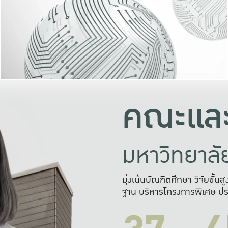
และความสุข
มองปัญหา
แก้ไขจากปั
และสร้างเครื
คณะและ
มหาวิทยาล
มุ่งเน้นบัณฑิตศึกษา วิจัยขั้น
ฐาน บริหารโครงการพิเศษ ปร