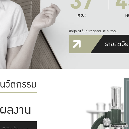
37
4
คณะ
ห
ข้อมูล ณ วันที่ 27 ตุลาคม พ.ศ. 2568
รายละเอีย
ะนวัตกรรม
ผลงาน