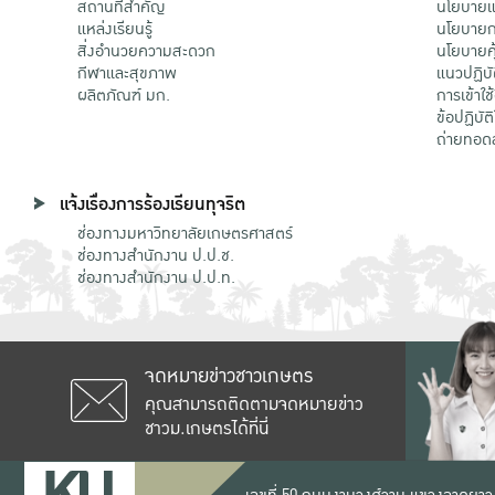
สถานที่สำคัญ
นโยบายแล
แหล่งเรียนรู้
นโยบายกา
สิ่งอำนวยความสะดวก
นโยบายคุ
กีฬาและสุขภาพ
แนวปฏิบั
ผลิตภัณฑ์ มก.
การเข้าใช
ข้อปฏิบั
ถ่ายทอด
แจ้งเรื่องการร้องเรียนทุจริต
ช่องทางมหาวิทยาลัยเกษตรศาสตร์
ช่องทางสำนักงาน ป.ป.ช.
ช่องทางสำนักงาน ป.ป.ท.
จดหมายข่าวชาวเกษตร
คุณสามารถติดตามจดหมายข่าว
ชาวม.เกษตรได้ที่นี่
เลขที่ 50 ถนนงามวงศ์วาน แขวงลาดยาว