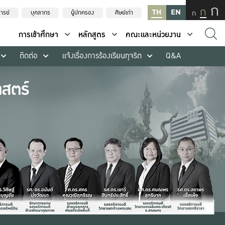
ก
ก
TH
EN
ก
ารย์
บุคลากร
ผู้ปกครอง
ศิษย์เก่า
การเข้าศึกษา
หลักสูตร
คณะและหน่วยงาน
ติดต่อ
แจ้งเรื่องการร้องเรียนทุจริต
Q&A