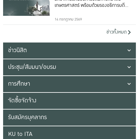
เกษตรศาสตร์ พร้อมด้วยรองอธิการบดีทั้ง
16 ท่าน
14 กรกฎาคม 2569
ข่าวทั้งหมด
ข่าวนิสิต
ประชุม/สัมมนา/อบรม
การศึกษา
จัดซื้อจัดจ้าง
รับสมัครบุคลากร
KU to ITA