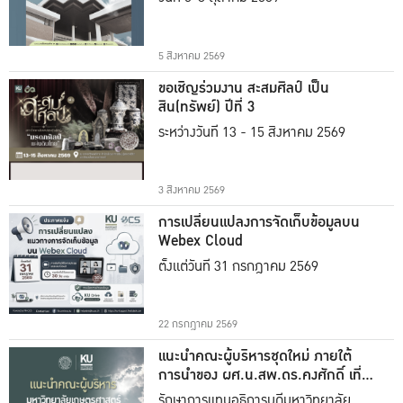
5 สิงหาคม 2569
ขอเชิญร่วมงาน สะสมศิลป์ เป็น
สิน(ทรัพย์) ปีที่ 3
ระหว่างวันที่ 13 - 15 สิงหาคม 2569
3 สิงหาคม 2569
การเปลี่ยนแปลงการจัดเก็บข้อมูลบน
Webex Cloud
ตั้งแต่วันที่ 31 กรกฎาคม 2569
22 กรกฎาคม 2569
แนะนำคณะผู้บริหารชุดใหม่ ภายใต้
การนำของ ผศ.น.สพ.ดร.คงศักดิ์ เที่ยง
ธรรม
รักษาการแทนอธิการบดีมหาวิทยาลัย