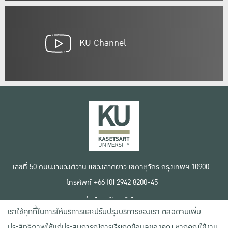
KU Channel
เลขที่ 50 ถนนงามวงศ์วาน แขวงลาดยาว เขตจตุจักร กรุงเทพฯ 10900
โทรศัพท์ +66 (0) 2942 8200-45
เงื่อนไขการใช้งานเว็บไซต์
เราใช้คุกกี้ในการให้บริการและปรับปรุงบริการของเรา ตลอดจนเพิ่ม
ข้อตกลงด้านสิทธิ์ใช้งาน
นโยบายความเป็นส่วนตัว
ประสิทธิภาพให้แก่ประสบการณ์การเรียกดูข้อมูลของคุณ หากคุณใช้งาน