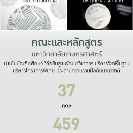
มหาวิทยาลัยดิจิทัล
มหาวิทยาลัยระดับโลก
เปลี่ยนแปลง และ
เพื่อทำงาน
ระบบสารสนเทศที่
คณะและหลักสูตร
มหาวิทยาลัยเกษตรศาสตร์
มุ่งเน้นบัณฑิตศึกษา วิจัยขั้นสูง พัฒนาวิชาการ บริการวิชาพื้นฐาน
บริหารโครงการพิเศษ ประสานความร่วมมือกับนานาชาติ
37
คณะ
459