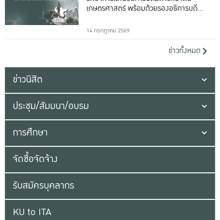
เกษตรศาสตร์ พร้อมด้วยรองอธิการบดีทั้ง
16 ท่าน
14 กรกฎาคม 2569
ข่าวทั้งหมด
ข่าวนิสิต
ประชุม/สัมมนา/อบรม
การศึกษา
จัดซื้อจัดจ้าง
รับสมัครบุคลากร
KU to ITA