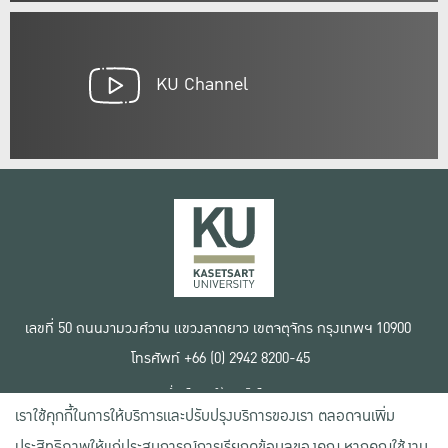
KU Channel
เลขที่ 50 ถนนงามวงศ์วาน แขวงลาดยาว เขตจตุจักร กรุงเทพฯ 10900
โทรศัพท์ +66 (0) 2942 8200-45
เงื่อนไขการใช้งานเว็บไซต์
เราใช้คุกกี้ในการให้บริการและปรับปรุงบริการของเรา ตลอดจนเพิ่ม
ข้อตกลงด้านสิทธิ์ใช้งาน
นโยบายความเป็นส่วนตัว
ประสิทธิภาพให้แก่ประสบการณ์การเรียกดูข้อมูลของคุณ หากคุณใช้งาน