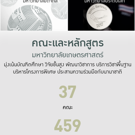
มหาวิทยาลัยดิจิทัล
มหาวิทยาลัยระดับโลก
เปลี่ยนแปลง และ
เพื่อทำงาน
ระบบสารสนเทศที่
คณะและหลักสูตร
มหาวิทยาลัยเกษตรศาสตร์
มุ่งเน้นบัณฑิตศึกษา วิจัยขั้นสูง พัฒนาวิชาการ บริการวิชาพื้นฐาน
บริหารโครงการพิเศษ ประสานความร่วมมือกับนานาชาติ
37
คณะ
459