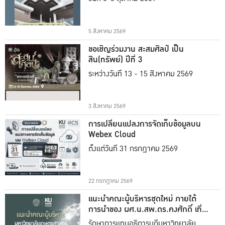
5 สิงหาคม 2569
ขอเชิญร่วมงาน สะสมศิลป์ เป็น
สิน(ทรัพย์) ปีที่ 3
ระหว่างวันที่ 13 - 15 สิงหาคม 2569
3 สิงหาคม 2569
การเปลี่ยนแปลงการจัดเก็บข้อมูลบน
Webex Cloud
ตั้งแต่วันที่ 31 กรกฎาคม 2569
22 กรกฎาคม 2569
แนะนำคณะผู้บริหารชุดใหม่ ภายใต้
การนำของ ผศ.น.สพ.ดร.คงศักดิ์ เที่ยง
ธรรม
รักษาการแทนอธิการบดีมหาวิทยาลัย