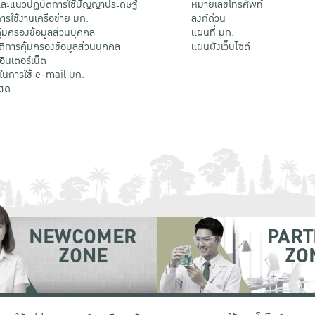
ะแนวปฏิบัติการใช้ปัญญาประดิษฐ์
หมายเลขโทรศัพท์
รใช้งานเครือข่าย มก.
ลิงก์ด่วน
้มครองข้อมูลส่วนบุคคล
แผนที่ มก.
ติการคุ้มครองข้อมูลส่วนบุคคล
แผนผังเว็บไซต์
้อินเตอร์เน็ต
ติในการใช้ e-mail มก.
สด
NEWCOMER
PART
ZONE
ZO
 เขตจตุจักร กรุงเทพฯ 10900
โทรศัพท์ +66 (0) 2942 8200-45