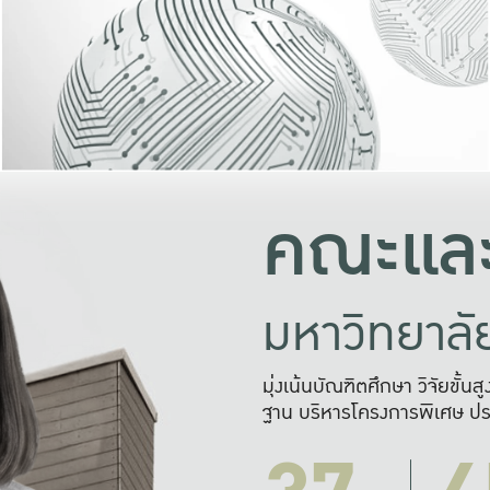
และความสุข
มองปัญหา
แก้ไขจากปั
และสร้างเครื
คณะและ
มหาวิทยาล
มุ่งเน้นบัณฑิตศึกษา วิจัยขั้น
ฐาน บริหารโครงการพิเศษ ปร