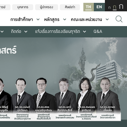
ก
ก
TH
EN
ก
ารย์
บุคลากร
ผู้ปกครอง
ศิษย์เก่า
การเข้าศึกษา
หลักสูตร
คณะและหน่วยงาน
ติดต่อ
แจ้งเรื่องการร้องเรียนทุจริต
Q&A