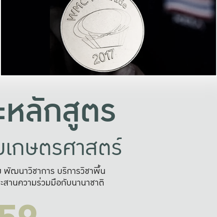
อย่างยั่งยืน
และผลักดันในการใช้ระบบส
ในภาพกว้าง
เพื่อการทำงานแบบ
ญหาจุดเล็กๆ
อข่ายขยายผล
สะดวก รวดเร
และนำไป
บริการด้าน AI อย
หลักสูตร
ัยเกษตรศาสตร์
สูง พัฒนาวิชาการ บริการวิชาพื้น
ะสานความร่วมมือกับนานาชาติ