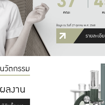
37
4
คณะ
ห
ข้อมูล ณ วันที่ 27 ตุลาคม พ.ศ. 2568
รายละเอีย
ะนวัตกรรม
ผลงาน