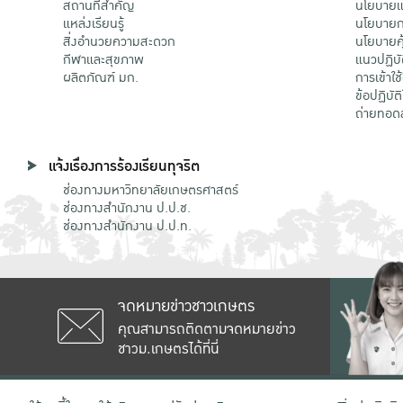
สถานที่สำคัญ
นโยบายแล
แหล่งเรียนรู้
นโยบายกา
สิ่งอำนวยความสะดวก
นโยบายคุ
กีฬาและสุขภาพ
แนวปฏิบั
ผลิตภัณฑ์ มก.
การเข้าใช
ข้อปฏิบั
ถ่ายทอด
แจ้งเรื่องการร้องเรียนทุจริต
ช่องทางมหาวิทยาลัยเกษตรศาสตร์
ช่องทางสำนักงาน ป.ป.ช.
ช่องทางสำนักงาน ป.ป.ท.
จดหมายข่าวชาวเกษตร
คุณสามารถติดตามจดหมายข่าว
ชาวม.เกษตรได้ที่นี่
เลขที่ 50 ถนนงามวงศ์วาน แขวงลาดยาว