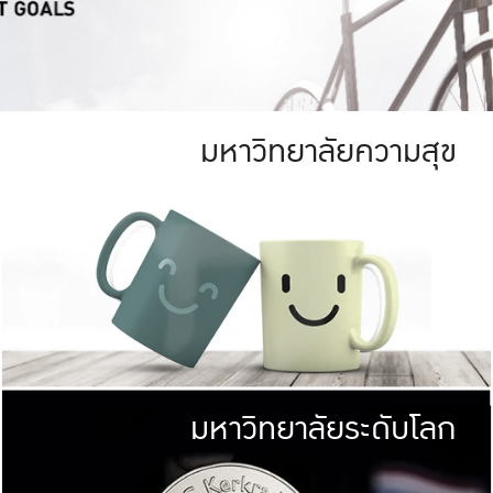
มหาวิทยาลัยความสุข
ย
สีเขียว
มหาวิทยาลัย
ก
สดใส หนาแน่น
ไม่ได้มีเป้าหมา
AN FOREST)
มหาวิทยาลัยชั้นนำทางด้านการว
ICULTURE)
แต่ KU มุ่งเน
าณ 1,400 ไร่
เพื่อสร้างคว
<< คลิก >>
ให้กับประชาชนใ
มหาวิทยาลัยระดับโลก
่อสังคม
มหาวิทยาลั
ามกินดีอยู่ดี
พร้อมที่จ