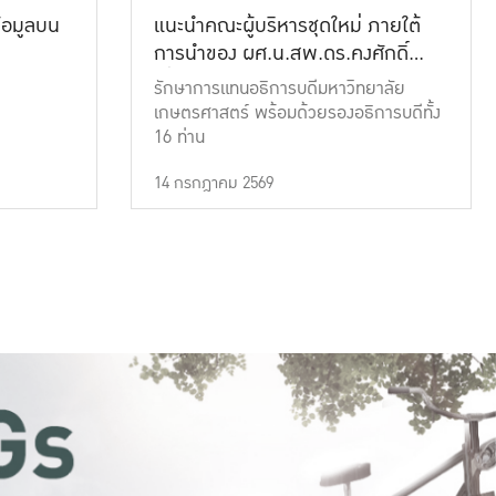
้อมูลบน
แนะนำคณะผู้บริหารชุดใหม่ ภายใต้
การนำของ ผศ.น.สพ.ดร.คงศักดิ์
เที่ยงธรรม
รักษาการแทนอธิการบดีมหาวิทยาลัย
เกษตรศาสตร์ พร้อมด้วยรองอธิการบดีทั้ง
16 ท่าน
14 กรกฎาคม 2569