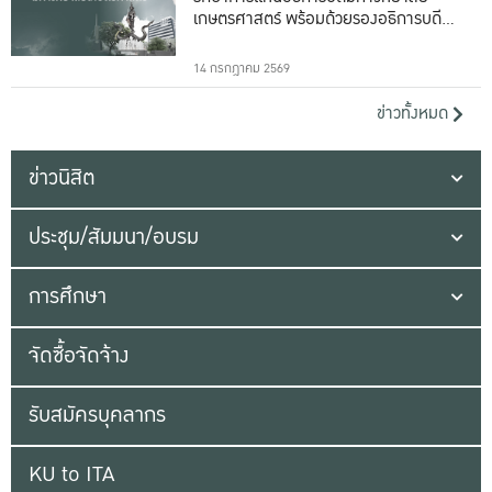
เกษตรศาสตร์ พร้อมด้วยรองอธิการบดีทั้ง
16 ท่าน
14 กรกฎาคม 2569
ข่าวทั้งหมด
ข่าวนิสิต
ประชุม/สัมมนา/อบรม
การศึกษา
จัดซื้อจัดจ้าง
รับสมัครบุคลากร
KU to ITA