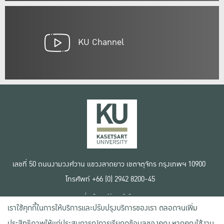
KU Channel
เลขที่ 50 ถนนงามวงศ์วาน แขวงลาดยาว เขตจตุจักร กรุงเทพฯ 10900
โทรศัพท์ +66 (0) 2942 8200-45
เงื่อนไขการใช้งานเว็บไซต์
เราใช้คุกกี้ในการให้บริการและปรับปรุงบริการของเรา ตลอดจนเพิ่ม
ข้อตกลงด้านสิทธิ์ใช้งาน
นโยบายความเป็นส่วนตัว
ประสิทธิภาพให้แก่ประสบการณ์การเรียกดูข้อมูลของคุณ หากคุณใช้งาน