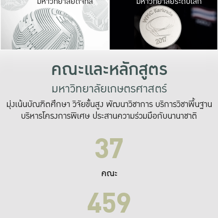
มหาวิทยาลัยดิจิทัล
มหาวิทยาลัยระดับโลก
เปลี่ยนแปลง และ
เพื่อทำงาน
ระบบสารสนเทศที่
คณะและหลักสูตร
มหาวิทยาลัยเกษตรศาสตร์
มุ่งเน้นบัณฑิตศึกษา วิจัยขั้นสูง พัฒนาวิชาการ บริการวิชาพื้นฐาน
บริหารโครงการพิเศษ ประสานความร่วมมือกับนานาชาติ
37
คณะ
459