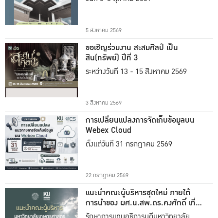
5 สิงหาคม 2569
ขอเชิญร่วมงาน สะสมศิลป์ เป็น
สิน(ทรัพย์) ปีที่ 3
ระหว่างวันที่ 13 - 15 สิงหาคม 2569
3 สิงหาคม 2569
การเปลี่ยนแปลงการจัดเก็บข้อมูลบน
Webex Cloud
ตั้งแต่วันที่ 31 กรกฎาคม 2569
22 กรกฎาคม 2569
แนะนำคณะผู้บริหารชุดใหม่ ภายใต้
การนำของ ผศ.น.สพ.ดร.คงศักดิ์ เที่ยง
ธรรม
รักษาการแทนอธิการบดีมหาวิทยาลัย