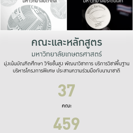
มหาวิทยาลัยดิจิทัล
มหาวิทยาลัยระดับโลก
เปลี่ยนแปลง และ
เพื่อทำงาน
ระบบสารสนเทศที่
คณะและหลักสูตร
มหาวิทยาลัยเกษตรศาสตร์
มุ่งเน้นบัณฑิตศึกษา วิจัยขั้นสูง พัฒนาวิชาการ บริการวิชาพื้นฐาน
บริหารโครงการพิเศษ ประสานความร่วมมือกับนานาชาติ
37
คณะ
459