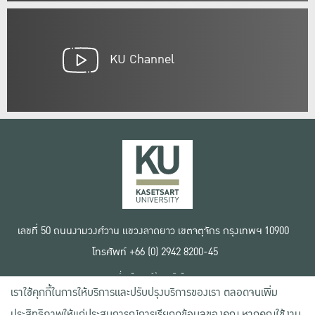
KU Channel
เลขที่ 50 ถนนงามวงศ์วาน แขวงลาดยาว เขตจตุจักร กรุงเทพฯ 10900
โทรศัพท์ +66 (0) 2942 8200-45
เงื่อนไขการใช้งานเว็บไซต์
เราใช้คุกกี้ในการให้บริการและปรับปรุงบริการของเรา ตลอดจนเพิ่ม
ข้อตกลงด้านสิทธิ์ใช้งาน
นโยบายความเป็นส่วนตัว
ประสิทธิภาพให้แก่ประสบการณ์การเรียกดูข้อมูลของคุณ หากคุณใช้งาน