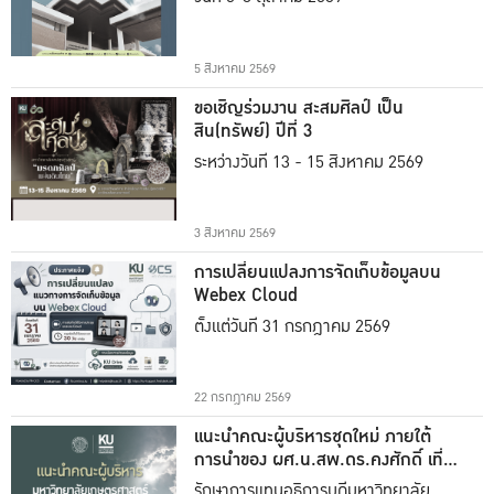
5 สิงหาคม 2569
ขอเชิญร่วมงาน สะสมศิลป์ เป็น
สิน(ทรัพย์) ปีที่ 3
ระหว่างวันที่ 13 - 15 สิงหาคม 2569
3 สิงหาคม 2569
การเปลี่ยนแปลงการจัดเก็บข้อมูลบน
Webex Cloud
ตั้งแต่วันที่ 31 กรกฎาคม 2569
22 กรกฎาคม 2569
แนะนำคณะผู้บริหารชุดใหม่ ภายใต้
การนำของ ผศ.น.สพ.ดร.คงศักดิ์ เที่ยง
ธรรม
รักษาการแทนอธิการบดีมหาวิทยาลัย