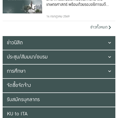
เกษตรศาสตร์ พร้อมด้วยรองอธิการบดีทั้ง
16 ท่าน
14 กรกฎาคม 2569
ข่าวทั้งหมด
ข่าวนิสิต
ประชุม/สัมมนา/อบรม
การศึกษา
จัดซื้อจัดจ้าง
รับสมัครบุคลากร
KU to ITA