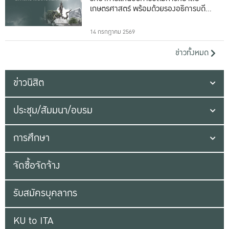
เกษตรศาสตร์ พร้อมด้วยรองอธิการบดีทั้ง
16 ท่าน
14 กรกฎาคม 2569
ข่าวทั้งหมด
ข่าวนิสิต
ประชุม/สัมมนา/อบรม
การศึกษา
จัดซื้อจัดจ้าง
รับสมัครบุคลากร
KU to ITA