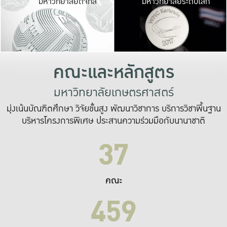
มหาวิทยาลัยดิจิทัล
มหาวิทยาลัยระดับโลก
เปลี่ยนแปลง และ
เพื่อทำงาน
ระบบสารสนเทศที่
คณะและหลักสูตร
มหาวิทยาลัยเกษตรศาสตร์
มุ่งเน้นบัณฑิตศึกษา วิจัยขั้นสูง พัฒนาวิชาการ บริการวิชาพื้นฐาน
บริหารโครงการพิเศษ ประสานความร่วมมือกับนานาชาติ
37
คณะ
459