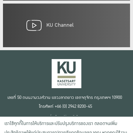
KU Channel
เลขที่ 50 ถนนงามวงศ์วาน แขวงลาดยาว เขตจตุจักร กรุงเทพฯ 10900
โทรศัพท์ +66 (0) 2942 8200-45
เงื่อนไขการใช้งานเว็บไซต์
เราใช้คุกกี้ในการให้บริการและปรับปรุงบริการของเรา ตลอดจนเพิ่ม
ข้อตกลงด้านสิทธิ์ใช้งาน
นโยบายความเป็นส่วนตัว
ประสิทธิภาพให้แก่ประสบการณ์การเรียกดูข้อมูลของคุณ หากคุณใช้งาน