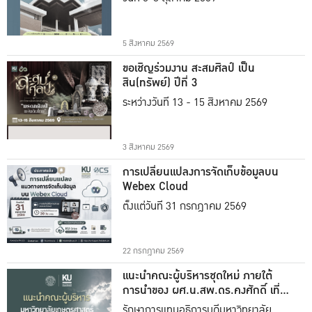
5 สิงหาคม 2569
ขอเชิญร่วมงาน สะสมศิลป์ เป็น
สิน(ทรัพย์) ปีที่ 3
ระหว่างวันที่ 13 - 15 สิงหาคม 2569
3 สิงหาคม 2569
การเปลี่ยนแปลงการจัดเก็บข้อมูลบน
Webex Cloud
ตั้งแต่วันที่ 31 กรกฎาคม 2569
22 กรกฎาคม 2569
แนะนำคณะผู้บริหารชุดใหม่ ภายใต้
การนำของ ผศ.น.สพ.ดร.คงศักดิ์ เที่ยง
ธรรม
รักษาการแทนอธิการบดีมหาวิทยาลัย