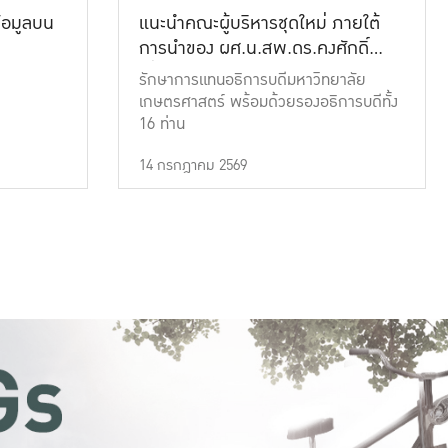
้อมูลบน
แนะนำคณะผู้บริหารชุดใหม่ ภายใต้
การนำของ ผศ.น.สพ.ดร.คงศักดิ์
เที่ยงธรรม
รักษาการแทนอธิการบดีมหาวิทยาลัย
เกษตรศาสตร์ พร้อมด้วยรองอธิการบดีทั้ง
16 ท่าน
14 กรกฎาคม 2569