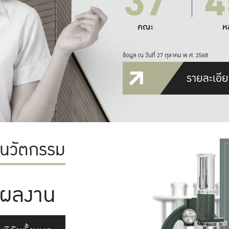
37
4
คณะ
ห
ข้อมูล ณ วันที่ 27 ตุลาคม พ.ศ. 2568
รายละเอีย
ะนวัตกรรม
ผลงาน