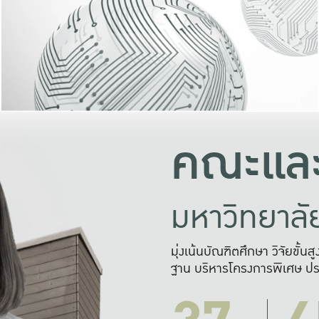
และความสุข
มองปัญหา
แก้ไขจากปั
และสร้างเครื
คณะและ
มหาวิทยาล
มุ่งเน้นบัณฑิตศึกษา วิจัยขั้น
ฐาน บริหารโครงการพิเศษ ปร