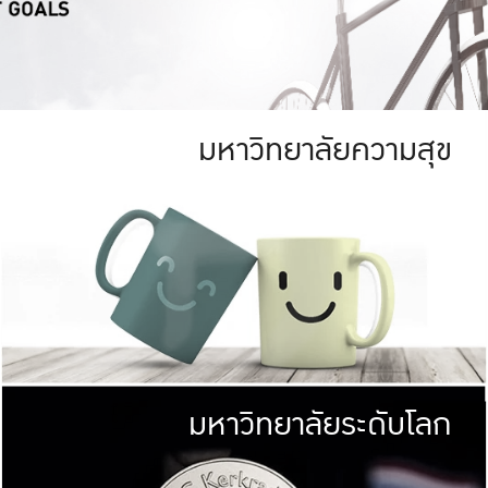
มหาวิทยาลัยความสุข
ย
สีเขียว
มหาวิทยาลัย
ก
สดใส หนาแน่น
ไม่ได้มีเป้าหมา
AN FOREST)
มหาวิทยาลัยชั้นนำทางด้านการว
ICULTURE)
แต่ KU มุ่งเน
าณ 1,400 ไร่
เพื่อสร้างคว
<< คลิก >>
ให้กับประชาชนใ
มหาวิทยาลัยระดับโลก
่อสังคม
มหาวิทยาลั
ามกินดีอยู่ดี
พร้อมที่จ