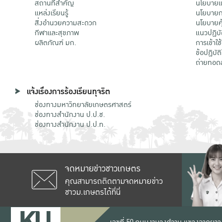
สถานที่สำคัญ
นโยบายแล
แหล่งเรียนรู้
นโยบายกา
สิ่งอำนวยความสะดวก
นโยบายคุ
กีฬาและสุขภาพ
แนวปฏิบั
ผลิตภัณฑ์ มก.
การเข้าใช
ข้อปฏิบั
ถ่ายทอด
แจ้งเรื่องการร้องเรียนทุจริต
ช่องทางมหาวิทยาลัยเกษตรศาสตร์
ช่องทางสำนักงาน ป.ป.ช.
ช่องทางสำนักงาน ป.ป.ท.
จดหมายข่าวชาวเกษตร
คุณสามารถติดตามจดหมายข่าว
ชาวม.เกษตรได้ที่นี่
เลขที่ 50 ถนนงามวงศ์วาน แขวงลาดยาว