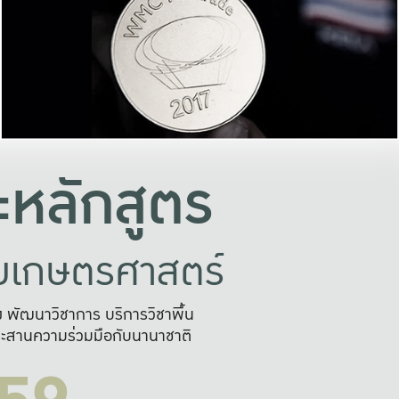
อย่างยั่งยืน
และผลักดันในการใช้ระบบส
ในภาพกว้าง
เพื่อการทำงานแบบ
ญหาจุดเล็กๆ
อข่ายขยายผล
สะดวก รวดเร
และนำไป
บริการด้าน AI อย
หลักสูตร
ัยเกษตรศาสตร์
สูง พัฒนาวิชาการ บริการวิชาพื้น
ะสานความร่วมมือกับนานาชาติ