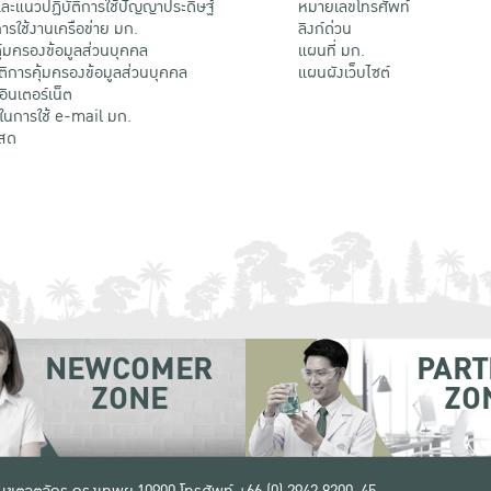
ะแนวปฏิบัติการใช้ปัญญาประดิษฐ์
หมายเลขโทรศัพท์
รใช้งานเครือข่าย มก.
ลิงก์ด่วน
้มครองข้อมูลส่วนบุคคล
แผนที่ มก.
ติการคุ้มครองข้อมูลส่วนบุคคล
แผนผังเว็บไซต์
้อินเตอร์เน็ต
ติในการใช้ e-mail มก.
สด
NEWCOMER
PART
ZONE
ZO
 เขตจตุจักร กรุงเทพฯ 10900
โทรศัพท์ +66 (0) 2942 8200-45