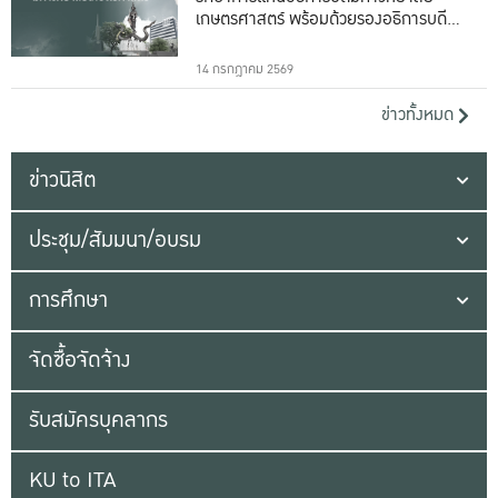
เกษตรศาสตร์ พร้อมด้วยรองอธิการบดีทั้ง
16 ท่าน
14 กรกฎาคม 2569
ข่าวทั้งหมด
ข่าวนิสิต
ประชุม/สัมมนา/อบรม
การศึกษา
จัดซื้อจัดจ้าง
รับสมัครบุคลากร
KU to ITA