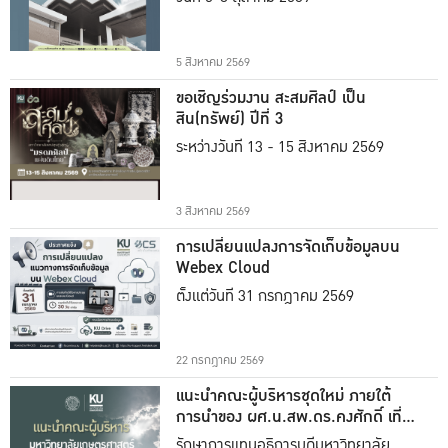
5 สิงหาคม 2569
ขอเชิญร่วมงาน สะสมศิลป์ เป็น
สิน(ทรัพย์) ปีที่ 3
ระหว่างวันที่ 13 - 15 สิงหาคม 2569
3 สิงหาคม 2569
การเปลี่ยนแปลงการจัดเก็บข้อมูลบน
Webex Cloud
ตั้งแต่วันที่ 31 กรกฎาคม 2569
22 กรกฎาคม 2569
แนะนำคณะผู้บริหารชุดใหม่ ภายใต้
การนำของ ผศ.น.สพ.ดร.คงศักดิ์ เที่ยง
ธรรม
รักษาการแทนอธิการบดีมหาวิทยาลัย