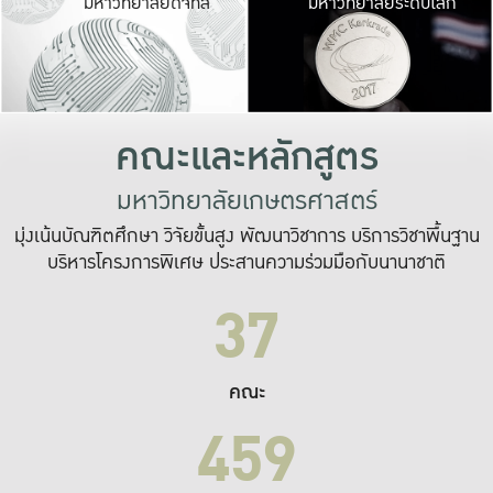
มหาวิทยาลัยดิจิทัล
มหาวิทยาลัยระดับโลก
เปลี่ยนแปลง และ
เพื่อทำงาน
ระบบสารสนเทศที่
คณะและหลักสูตร
มหาวิทยาลัยเกษตรศาสตร์
มุ่งเน้นบัณฑิตศึกษา วิจัยขั้นสูง พัฒนาวิชาการ บริการวิชาพื้นฐาน
บริหารโครงการพิเศษ ประสานความร่วมมือกับนานาชาติ
37
คณะ
459