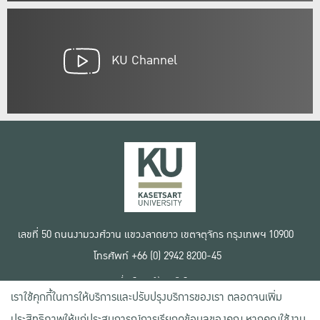
KU Channel
เลขที่ 50 ถนนงามวงศ์วาน แขวงลาดยาว เขตจตุจักร กรุงเทพฯ 10900
โทรศัพท์ +66 (0) 2942 8200-45
เงื่อนไขการใช้งานเว็บไซต์
เราใช้คุกกี้ในการให้บริการและปรับปรุงบริการของเรา ตลอดจนเพิ่ม
ข้อตกลงด้านสิทธิ์ใช้งาน
นโยบายความเป็นส่วนตัว
ประสิทธิภาพให้แก่ประสบการณ์การเรียกดูข้อมูลของคุณ หากคุณใช้งาน