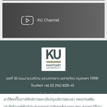
KU Channel
เลขที่ 50 ถนนงามวงศ์วาน แขวงลาดยาว เขตจตุจักร กรุงเทพฯ 10900
โทรศัพท์ +66 (0) 2942 8200-45
เงื่อนไขการใช้งานเว็บไซต์
เราใช้คุกกี้ในการให้บริการและปรับปรุงบริการของเรา ตลอดจนเพิ่ม
ข้อตกลงด้านสิทธิ์ใช้งาน
นโยบายความเป็นส่วนตัว
ประสิทธิภาพให้แก่ประสบการณ์การเรียกดูข้อมูลของคุณ หากคุณใช้งาน