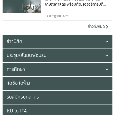
เกษตรศาสตร์ พร้อมด้วยรองอธิการบดีทั้ง
16 ท่าน
14 กรกฎาคม 2569
ข่าวทั้งหมด
ข่าวนิสิต
ประชุม/สัมมนา/อบรม
การศึกษา
จัดซื้อจัดจ้าง
รับสมัครบุคลากร
KU to ITA