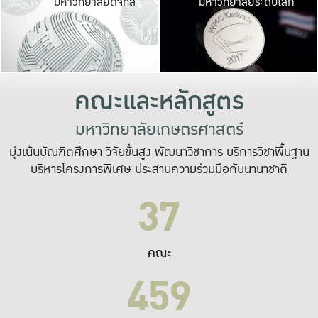
มหาวิทยาลัยดิจิทัล
มหาวิทยาลัยระดับโลก
เปลี่ยนแปลง และ
เพื่อทำงาน
ระบบสารสนเทศที่
คณะและหลักสูตร
มหาวิทยาลัยเกษตรศาสตร์
มุ่งเน้นบัณฑิตศึกษา วิจัยขั้นสูง พัฒนาวิชาการ บริการวิชาพื้นฐาน
บริหารโครงการพิเศษ ประสานความร่วมมือกับนานาชาติ
37
คณะ
459