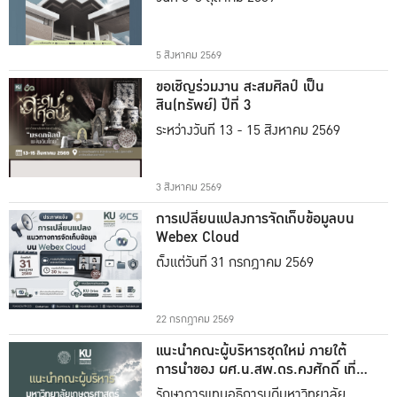
5 สิงหาคม 2569
ขอเชิญร่วมงาน สะสมศิลป์ เป็น
สิน(ทรัพย์) ปีที่ 3
ระหว่างวันที่ 13 - 15 สิงหาคม 2569
3 สิงหาคม 2569
การเปลี่ยนแปลงการจัดเก็บข้อมูลบน
Webex Cloud
ตั้งแต่วันที่ 31 กรกฎาคม 2569
22 กรกฎาคม 2569
แนะนำคณะผู้บริหารชุดใหม่ ภายใต้
การนำของ ผศ.น.สพ.ดร.คงศักดิ์ เที่ยง
ธรรม
รักษาการแทนอธิการบดีมหาวิทยาลัย