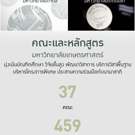
มหาวิทยาลัยดิจิทัล
มหาวิทยาลัยระดับโลก
เปลี่ยนแปลง และ
เพื่อทำงาน
ระบบสารสนเทศที่
คณะและหลักสูตร
มหาวิทยาลัยเกษตรศาสตร์
มุ่งเน้นบัณฑิตศึกษา วิจัยขั้นสูง พัฒนาวิชาการ บริการวิชาพื้นฐาน
บริหารโครงการพิเศษ ประสานความร่วมมือกับนานาชาติ
37
คณะ
459