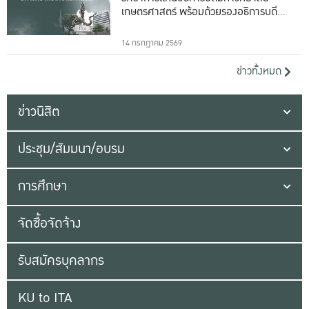
เกษตรศาสตร์ พร้อมด้วยรองอธิการบดีทั้ง
16 ท่าน
14 กรกฎาคม 2569
ข่าวทั้งหมด
ข่าวนิสิต
ประชุม/สัมมนา/อบรม
การศึกษา
จัดซื้อจัดจ้าง
รับสมัครบุคลากร
KU to ITA