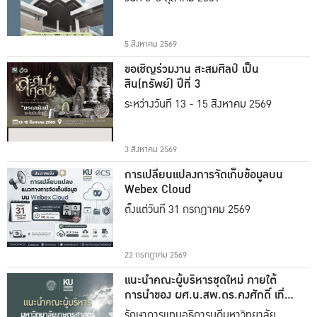
5 สิงหาคม 2569
ขอเชิญร่วมงาน สะสมศิลป์ เป็น
สิน(ทรัพย์) ปีที่ 3
ระหว่างวันที่ 13 - 15 สิงหาคม 2569
3 สิงหาคม 2569
การเปลี่ยนแปลงการจัดเก็บข้อมูลบน
Webex Cloud
ตั้งแต่วันที่ 31 กรกฎาคม 2569
22 กรกฎาคม 2569
แนะนำคณะผู้บริหารชุดใหม่ ภายใต้
การนำของ ผศ.น.สพ.ดร.คงศักดิ์ เที่ยง
ธรรม
รักษาการแทนอธิการบดีมหาวิทยาลัย