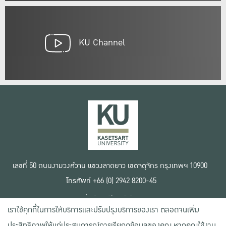
KU Channel
เลขที่ 50 ถนนงามวงศ์วาน แขวงลาดยาว เขตจตุจักร กรุงเทพฯ 10900
โทรศัพท์ +66 (0) 2942 8200-45
เงื่อนไขการใช้งานเว็บไซต์
เราใช้คุกกี้ในการให้บริการและปรับปรุงบริการของเรา ตลอดจนเพิ่ม
ข้อตกลงด้านสิทธิ์ใช้งาน
นโยบายความเป็นส่วนตัว
ประสิทธิภาพให้แก่ประสบการณ์การเรียกดูข้อมูลของคุณ หากคุณใช้งาน