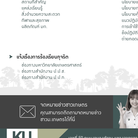
สถานที่สำคัญ
นโยบายแล
แหล่งเรียนรู้
นโยบายกา
สิ่งอำนวยความสะดวก
นโยบายคุ
กีฬาและสุขภาพ
แนวปฏิบั
ผลิตภัณฑ์ มก.
การเข้าใช
ข้อปฏิบั
ถ่ายทอด
แจ้งเรื่องการร้องเรียนทุจริต
ช่องทางมหาวิทยาลัยเกษตรศาสตร์
ช่องทางสำนักงาน ป.ป.ช.
ช่องทางสำนักงาน ป.ป.ท.
จดหมายข่าวชาวเกษตร
คุณสามารถติดตามจดหมายข่าว
ชาวม.เกษตรได้ที่นี่
เลขที่ 50 ถนนงามวงศ์วาน แขวงลาดยาว