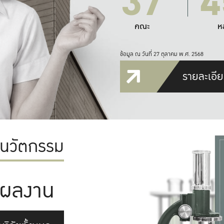
37
4
คณะ
ห
ข้อมูล ณ วันที่ 27 ตุลาคม พ.ศ. 2568
รายละเอีย
ะนวัตกรรม
ผลงาน