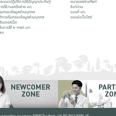
ะแนวปฏิบัติการใช้ปัญญาประดิษฐ์
หมายเลขโทรศัพท์
รใช้งานเครือข่าย มก.
ลิงก์ด่วน
้มครองข้อมูลส่วนบุคคล
แผนที่ มก.
ติการคุ้มครองข้อมูลส่วนบุคคล
แผนผังเว็บไซต์
้อินเตอร์เน็ต
ติในการใช้ e-mail มก.
สด
NEWCOMER
PART
ZONE
ZO
 เขตจตุจักร กรุงเทพฯ 10900
โทรศัพท์ +66 (0) 2942 8200-45