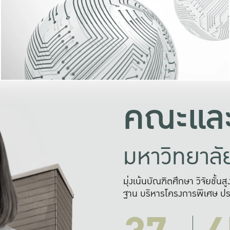
และความสุข
มองปัญหา
แก้ไขจากปั
และสร้างเครื
คณะและ
มหาวิทยาล
มุ่งเน้นบัณฑิตศึกษา วิจัยขั้น
ฐาน บริหารโครงการพิเศษ ปร