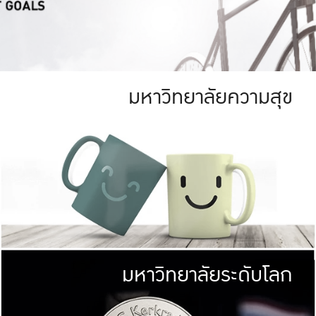
มหาวิทยาลัยความสุข
ย
สีเขียว
มหาวิทยาลัย
ก
สดใส หนาแน่น
ไม่ได้มีเป้าหมา
AN FOREST)
มหาวิทยาลัยชั้นนำทางด้านการว
ICULTURE)
แต่ KU มุ่งเน
าณ 1,400 ไร่
เพื่อสร้างคว
<< คลิก >>
ให้กับประชาชนใ
มหาวิทยาลัยระดับโลก
่อสังคม
มหาวิทยาลั
ามกินดีอยู่ดี
พร้อมที่จ