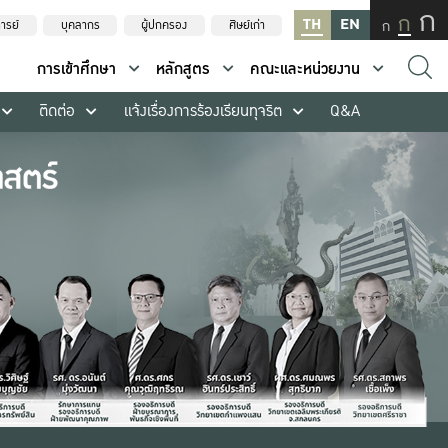
ก
ก
TH
EN
ก
ารย์
บุคลากร
ผู้ปกครอง
ศิษย์เก่า
การเข้าศึกษา
หลักสูตร
คณะและหน่วยงาน
ติดต่อ
แจ้งเรื่องการร้องเรียนทุจริต
Q&A