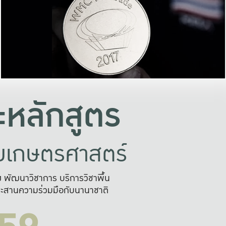
อย่างยั่งยืน
และผลักดันในการใช้ระบบส
ในภาพกว้าง
เพื่อการทำงานแบบ
ญหาจุดเล็กๆ
อข่ายขยายผล
สะดวก รวดเร
และนำไป
บริการด้าน AI อย
หลักสูตร
ัยเกษตรศาสตร์
สูง พัฒนาวิชาการ บริการวิชาพื้น
ะสานความร่วมมือกับนานาชาติ