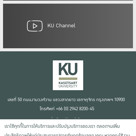
KU Channel
เลขที่ 50 ถนนงามวงศ์วาน แขวงลาดยาว เขตจตุจักร กรุงเทพฯ 10900
โทรศัพท์ +66 (0) 2942 8200-45
เงื่อนไขการใช้งานเว็บไซต์
เราใช้คุกกี้ในการให้บริการและปรับปรุงบริการของเรา ตลอดจนเพิ่ม
ข้อตกลงด้านสิทธิ์ใช้งาน
นโยบายความเป็นส่วนตัว
ประสิทธิภาพให้แก่ประสบการณ์การเรียกดูข้อมูลของคุณ หากคุณใช้งาน