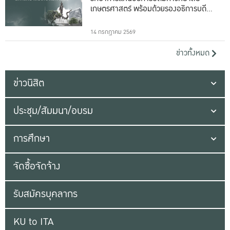
เกษตรศาสตร์ พร้อมด้วยรองอธิการบดีทั้ง
16 ท่าน
14 กรกฎาคม 2569
ข่าวทั้งหมด
ข่าวนิสิต
ประชุม/สัมมนา/อบรม
การศึกษา
จัดซื้อจัดจ้าง
รับสมัครบุคลากร
KU to ITA