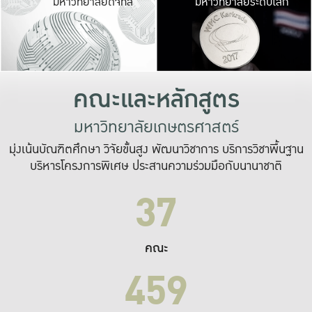
มหาวิทยาลัยดิจิทัล
มหาวิทยาลัยระดับโลก
เปลี่ยนแปลง และ
เพื่อทำงาน
ระบบสารสนเทศที่
คณะและหลักสูตร
มหาวิทยาลัยเกษตรศาสตร์
มุ่งเน้นบัณฑิตศึกษา วิจัยขั้นสูง พัฒนาวิชาการ บริการวิชาพื้นฐาน
บริหารโครงการพิเศษ ประสานความร่วมมือกับนานาชาติ
37
คณะ
459