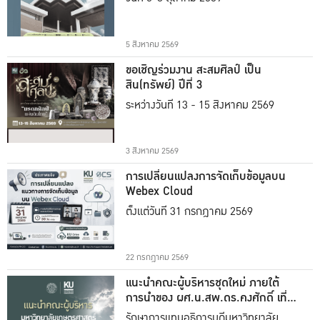
5 สิงหาคม 2569
ขอเชิญร่วมงาน สะสมศิลป์ เป็น
สิน(ทรัพย์) ปีที่ 3
ระหว่างวันที่ 13 - 15 สิงหาคม 2569
3 สิงหาคม 2569
การเปลี่ยนแปลงการจัดเก็บข้อมูลบน
Webex Cloud
ตั้งแต่วันที่ 31 กรกฎาคม 2569
22 กรกฎาคม 2569
แนะนำคณะผู้บริหารชุดใหม่ ภายใต้
การนำของ ผศ.น.สพ.ดร.คงศักดิ์ เที่ยง
ธรรม
รักษาการแทนอธิการบดีมหาวิทยาลัย